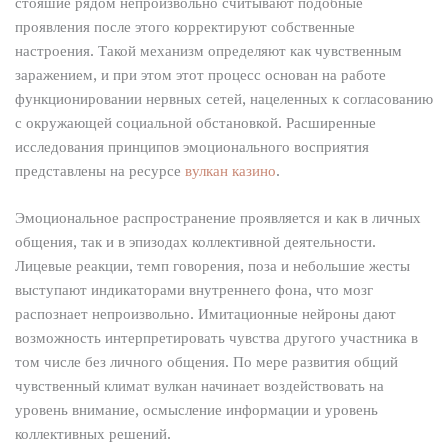
стояшие рядом непроизвольно считывают подобные
проявления после этого корректируют собственные
настроения. Такой механизм определяют как чувственным
заражением, и при этом этот процесс основан на работе
функционировании нервных сетей, нацеленных к согласованию
с окружающей социальной обстановкой. Расширенные
исследования принципов эмоционального восприятия
представлены на ресурсе
вулкан казино
.
Эмоциональное распространение проявляется и как в личных
общения, так и в эпизодах коллективной деятельности.
Лицевые реакции, темп говорения, поза и небольшие жесты
выступают индикаторами внутреннего фона, что мозг
распознает непроизвольно. Имитационные нейроны дают
возможность интерпретировать чувства другого участника в
том числе без личного общения. По мере развития общий
чувственный климат вулкан начинает воздействовать на
уровень внимание, осмысление информации и уровень
коллективных решений.