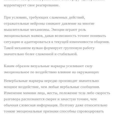
корректирует свое реагирование.
При условиях, требующих слаженных действий,
отражательные нейроны снижают давление на многие
мышлительные механизмы. Эмоции играют роль
эмоциональных маяков, давая возможность точнее понимать
ситуацию и адаптироваться к текущей изменчивости общения.
Такой механизм вулкан формирует групповую работу
значительно более слаженной и стабильной.
Каким образом визуальные маркеры усиливают силу
эмоциональное по воздействию влияние на окружающих
Невербальные маркеры нередко производят значительно
мощное воздействие, чем любые вербальные сообщения.
Изменение мимики лица, жесты, положение тела либо скорость
разговора распознаются скорее и зачастую точнее, чем
обычная словесная информация. Поэтому даже относительно
тонкие эмоциональные признаки способны спровоцировать