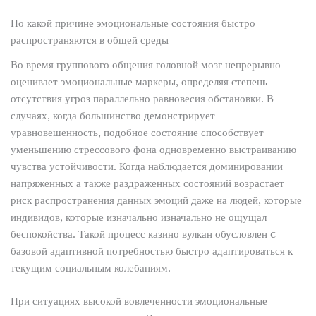
По какой причине эмоциональные состояния быстро
распространяются в общей среды
Во время группового общения головной мозг непрерывно
оценивает эмоциональные маркеры, определяя степень
отсутствия угроз параллельно равновесия обстановки. В
случаях, когда большинство демонстрирует
уравновешенность, подобное состояние способствует
уменьшению стрессового фона одновременно выстраиванию
чувства устойчивости. Когда наблюдается доминировании
напряженных а также раздраженных состояний возрастает
риск распространения данных эмоций даже на людей, которые
индивидов, которые изначально изначально не ощущал
беспокойства. Такой процесс казино вулкан обусловлен c
базовой адаптивной потребностью быстро адаптироваться к
текущим социальным колебаниям.
При ситуациях высокой вовлеченности эмоциональные