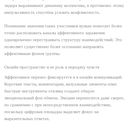
лидера выравнивают динамику коллектива, в противовес этому
импульсивность способна усилить конфликтность.
Понимание значения таких участников вулкан помогает более
точно распознавать каналы аффективного заражения
одновременно перестраивать структуру взаимодействий. Это
позволяет существенно более осознанно направлять
аффективным фоном группы.
Онлайн пространство и ее роль в передачу чувств
Аффективное перенос фиксируется и в онлайн коммуникаций.
Короткие тексты, комментарии, визуальные элементы плюс
быстрые инструменты отклика создают общую
эмоциональный фон обмена. Эмоции переносятся даже скорее,
по сравнению с при непосредственном взаимодействии,
поскольку цифровая площадка выделяет фокус на
выразительных ответах.