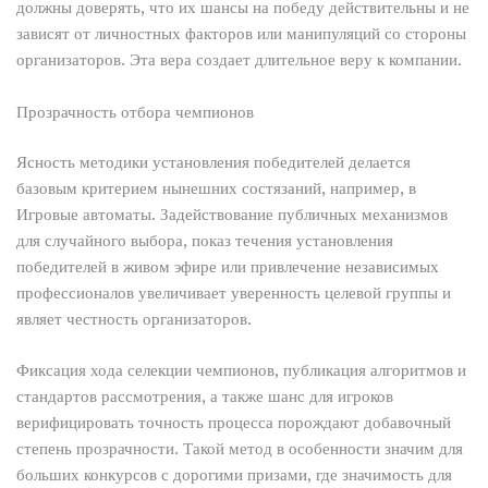
должны доверять, что их шансы на победу действительны и не
зависят от личностных факторов или манипуляций со стороны
организаторов. Эта вера создает длительное веру к компании.
Прозрачность отбора чемпионов
Ясность методики установления победителей делается
базовым критерием нынешних состязаний, например, в
Игровые автоматы. Задействование публичных механизмов
для случайного выбора, показ течения установления
победителей в живом эфире или привлечение независимых
профессионалов увеличивает уверенность целевой группы и
являет честность организаторов.
Фиксация хода селекции чемпионов, публикация алгоритмов и
стандартов рассмотрения, а также шанс для игроков
верифицировать точность процесса порождают добавочный
степень прозрачности. Такой метод в особенности значим для
больших конкурсов с дорогими призами, где значимость для