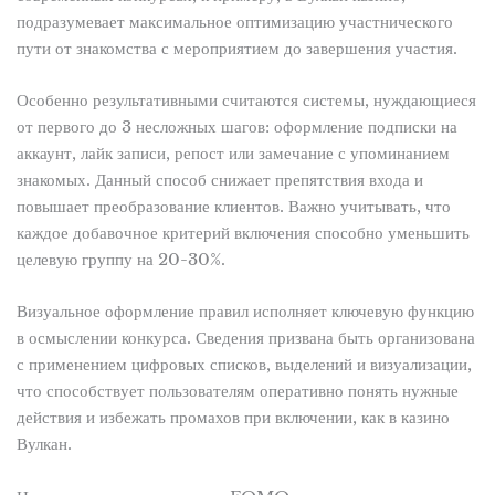
подразумевает максимальное оптимизацию участнического
пути от знакомства с мероприятием до завершения участия.
Особенно результативными считаются системы, нуждающиеся
от первого до 3 несложных шагов: оформление подписки на
аккаунт, лайк записи, репост или замечание с упоминанием
знакомых. Данный способ снижает препятствия входа и
повышает преобразование клиентов. Важно учитывать, что
каждое добавочное критерий включения способно уменьшить
целевую группу на 20-30%.
Визуальное оформление правил исполняет ключевую функцию
в осмыслении конкурса. Сведения призвана быть организована
с применением цифровых списков, выделений и визуализации,
что способствует пользователям оперативно понять нужные
действия и избежать промахов при включении, как в казино
Вулкан.