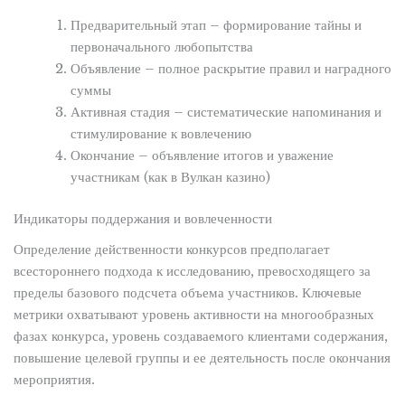
Предварительный этап – формирование тайны и
первоначального любопытства
Объявление – полное раскрытие правил и наградного
суммы
Активная стадия – систематические напоминания и
стимулирование к вовлечению
Окончание – объявление итогов и уважение
участникам (как в Вулкан казино)
Индикаторы поддержания и вовлеченности
Определение действенности конкурсов предполагает
всестороннего подхода к исследованию, превосходящего за
пределы базового подсчета объема участников. Ключевые
метрики охватывают уровень активности на многообразных
фазах конкурса, уровень создаваемого клиентами содержания,
повышение целевой группы и ее деятельность после окончания
мероприятия.