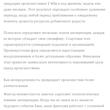
грядущим происшествием 1 win в ход времени, недель или
даже месяцев. Этот результат порождает особенное удлинение
периода, когда любой период приближения к ожидаемому
моменту делается ресурсом добавочного радости.
Психологи определяют несколько этапов антиципации, каждая
из которых обладает свои специфику. Стартовая этап
характеризуется суммарным подъемом и организацией.
Промежуточная фаза определяется нарастающим
воодушевлением и более детальными образами. Финальная
этап приносит наивысшую интенсивность переживаний сразу
перед происшествием.
Как неопределенность превращает происшествие более
увлекательным
Фактор неизвестности заметно укрепляет психологическое
влияние антиципации. Когда мы не знаем всех нюансов
будущего события 1вин, наше фантазия работает с усиленной