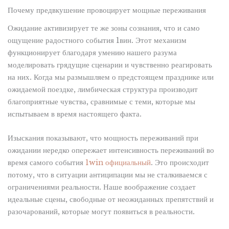
Почему предвкушение провоцирует мощные переживания
Ожидание активизирует те же зоны сознания, что и само
ощущение радостного события 1вин. Этот механизм
функционирует благодаря умению нашего разума
моделировать грядущие сценарии и чувственно реагировать
на них. Когда мы размышляем о предстоящем празднике или
ожидаемой поездке, лимбическая структура производит
благоприятные чувства, сравнимые с теми, которые мы
испытываем в время настоящего факта.
Изыскания показывают, что мощность переживаний при
ожидании нередко опережает интенсивность переживаний во
время самого события
1win официальный
. Это происходит
потому, что в ситуации антиципации мы не сталкиваемся с
ограничениями реальности. Наше воображение создает
идеальные сцены, свободные от неожиданных препятствий и
разочарований, которые могут появиться в реальности.