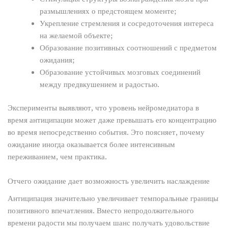
размышлениях о предстоящем моменте;
Укрепление стремления и сосредоточения интереса
на желаемой объекте;
Образование позитивных соотношений с предметом
ожидания;
Образование устойчивых мозговых соединений
между предвкушением и радостью.
Эксперименты выявляют, что уровень нейромедиатора в
время антиципации может даже превышать его концентрацию
во время непосредственно события. Это поясняет, почему
ожидание иногда оказывается более интенсивным
переживанием, чем практика.
Отчего ожидание дает возможность увеличить наслаждение
Антиципация значительно увеличивает темпоральные границы
позитивного впечатления. Вместо непродолжительного
времени радости мы получаем шанс получать удовольствие