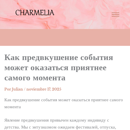
Как предвкушение события
может оказаться приятнее
самого момента
Por
Julian
/
noviembre 17, 2025
Как предвкушение события может оказаться приятнее самого
момента
Явление предвкушения привычен каждому индивиду с
детства. Мы с энтузиазмом ожидаем фестивалей, отпуска,