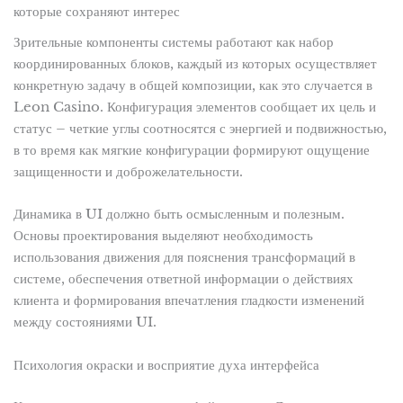
которые сохраняют интерес
Зрительные компоненты системы работают как набор
координированных блоков, каждый из которых осуществляет
конкретную задачу в общей композиции, как это случается в
Leon Casino. Конфигурация элементов сообщает их цель и
статус – четкие углы соотносятся с энергией и подвижностью,
в то время как мягкие конфигурации формируют ощущение
защищенности и доброжелательности.
Динамика в UI должно быть осмысленным и полезным.
Основы проектирования выделяют необходимость
использования движения для пояснения трансформаций в
системе, обеспечения ответной информации о действиях
клиента и формирования впечатления гладкости изменений
между состояниями UI.
Психология окраски и восприятие духа интерфейса