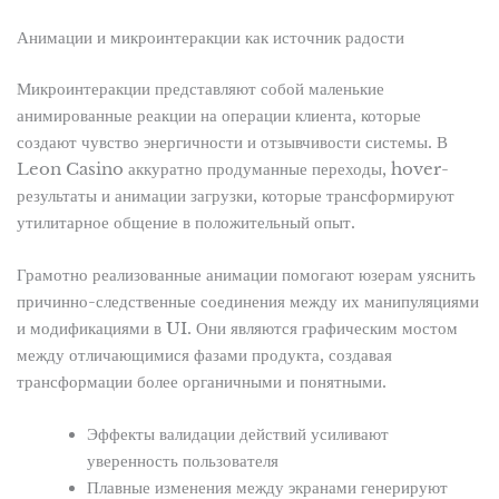
Анимации и микроинтеракции как источник радости
Микроинтеракции представляют собой маленькие
анимированные реакции на операции клиента, которые
создают чувство энергичности и отзывчивости системы. В
Leon Casino аккуратно продуманные переходы, hover-
результаты и анимации загрузки, которые трансформируют
утилитарное общение в положительный опыт.
Грамотно реализованные анимации помогают юзерам уяснить
причинно-следственные соединения между их манипуляциями
и модификациями в UI. Они являются графическим мостом
между отличающимися фазами продукта, создавая
трансформации более органичными и понятными.
Эффекты валидации действий усиливают
уверенность пользователя
Плавные изменения между экранами генерируют