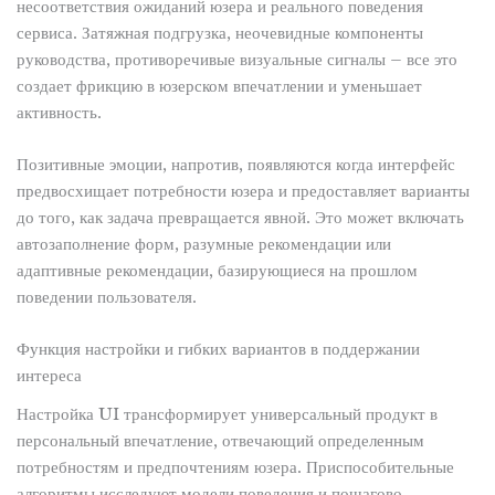
несоответствия ожиданий юзера и реального поведения
сервиса. Затяжная подгрузка, неочевидные компоненты
руководства, противоречивые визуальные сигналы – все это
создает фрикцию в юзерском впечатлении и уменьшает
активность.
Позитивные эмоции, напротив, появляются когда интерфейс
предвосхищает потребности юзера и предоставляет варианты
до того, как задача превращается явной. Это может включать
автозаполнение форм, разумные рекомендации или
адаптивные рекомендации, базирующиеся на прошлом
поведении пользователя.
Функция настройки и гибких вариантов в поддержании
интереса
Настройка UI трансформирует универсальный продукт в
персональный впечатление, отвечающий определенным
потребностям и предпочтениям юзера. Приспособительные
алгоритмы исследуют модели поведения и пошагово