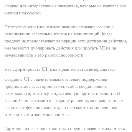
сложно для интерактивных элементов, которые не кажутся как
кнопки или ссылки.
Отсутствие ответной коммуникации оставляет юзеров в
непонимании касательно итогов их манипуляций. Когда
продукт не предоставляет валидации осуществления действий,
юзеры могут дублировать действия или бросать UI из-за
неуверенности в его работоспособности.
Как сформировать UI, в который желается возвращаться
Создание UI с значительным степенью поддержания
предполагает всестороннего способа, соединяющего
возможности, эстетику и чувственную притягательность. В
казино Леон включается создание решения, которая не только
выполняет функции клиента, но и создает ход их решения
комфортным и запоминающимся.
Гармония во всех зонах контакта предоставляет ожидаемость