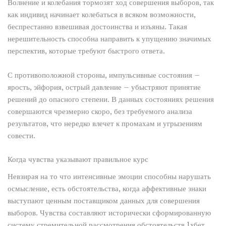
Волнение и колебания тормозят ход совершения выборов, так
как индивид начинает колебаться в всяком возможности,
беспрестанно взвешивая достоинства и изъяны. Такая
нерешительность способна направить к упущению значимых
перспектив, которые требуют быстрого ответа.
С противоположной стороны, импульсивные состояния –
ярость, эйфория, острый давление – убыстряют принятие
решений до опасного степени. В данных состояниях решения
совершаются чрезмерно скоро, без требуемого анализа
результатов, что нередко влечет к промахам и угрызениям
совести.
Когда чувства указывают правильное курс
Невзирая на то что интенсивные эмоции способны нарушать
осмысление, есть обстоятельства, когда аффективные знаки
выступают ценным поставщиком данных для совершения
выборов. Чувства составляют исторически сформированную
систему стремительной рассмотрения обстоятельств 1хбет,