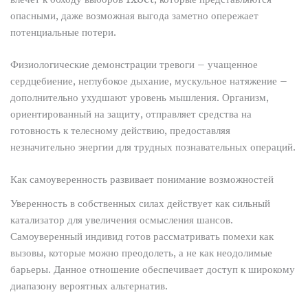
опасными, даже возможная выгода заметно опережает
потенциальные потери.
Физиологические демонстрации тревоги – учащенное
сердцебиение, неглубокое дыхание, мускульное натяжение –
дополнительно ухудшают уровень мышления. Организм,
ориентированный на защиту, отправляет средства на
готовность к телесному действию, предоставляя
незначительно энергии для трудных познавательных операций.
Как самоуверенность развивает понимание возможностей
Уверенность в собственных силах действует как сильный
катализатор для увеличения осмысления шансов.
Самоуверенный индивид готов рассматривать помехи как
вызовы, которые можно преодолеть, а не как неодолимые
барьеры. Данное отношение обеспечивает доступ к широкому
диапазону вероятных альтернатив.