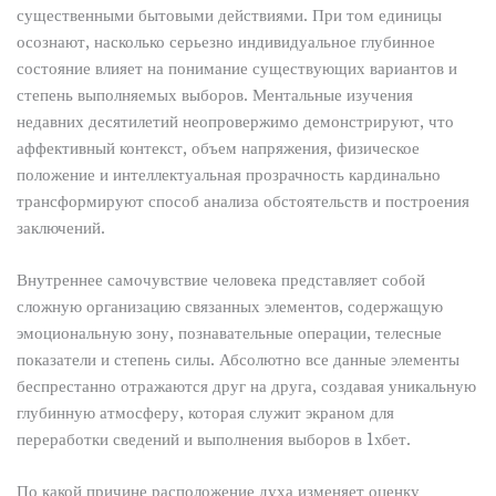
существенными бытовыми действиями. При том единицы
осознают, насколько серьезно индивидуальное глубинное
состояние влияет на понимание существующих вариантов и
степень выполняемых выборов. Ментальные изучения
недавних десятилетий неопровержимо демонстрируют, что
аффективный контекст, объем напряжения, физическое
положение и интеллектуальная прозрачность кардинально
трансформируют способ анализа обстоятельств и построения
заключений.
Внутреннее самочувствие человека представляет собой
сложную организацию связанных элементов, содержащую
эмоциональную зону, познавательные операции, телесные
показатели и степень силы. Абсолютно все данные элементы
беспрестанно отражаются друг на друга, создавая уникальную
глубинную атмосферу, которая служит экраном для
переработки сведений и выполнения выборов в 1хбет.
По какой причине расположение духа изменяет оценку