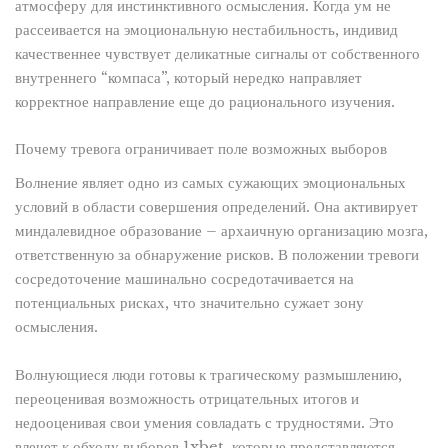
атмосферу для инстинктивного осмысления. Когда ум не
рассеивается на эмоциональную нестабильность, индивид
качественнее чувствует деликатные сигналы от собственного
внутреннего “компаса”, который нередко направляет
корректное направление еще до рационального изучения.
Почему тревога ограничивает поле возможных выборов
Волнение являет одно из самых сужающих эмоциональных
условий в области совершения определений. Она активирует
миндалевидное образование – архаичную организацию мозга,
ответственную за обнаружение рисков. В положении тревоги
сосредоточение машинально сосредотачивается на
потенциальных рисках, что значительно сужает зону
осмысления.
Волнующиеся люди готовы к трагическому размышлению,
переоценивая возможность отрицательных итогов и
недооценивая свои умения совладать с трудностями. Это
влечет к обходу выборов 1xbet, которые представляются