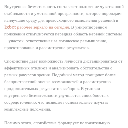
Внутреннее безмятежность составляет положение чувственной
стабильности и умственной прозрачности, которое порождает
наилучшие среду для превосходного выполнения решений в
1xbet рабочее зеркало на сегодня
. В умиротворенном
положении стимулируется передняя область нервной системы
– участок, ответственная за логическое размышление,
проектирование и рассмотрение результатов.
Спокойствие дает возможность личности дистанцироваться от
аффективных откликов и анализировать обстоятельства с
разных ракурсов зрения. Подобный метод поощряет более
беспристрастной оценке возможностей и рассмотрению
продолжительных результатов выборов. В условии
внутреннего безмятежности улучшается способность к
сосредоточению, что позволяет основательнее изучать
комплексные положения.
Помимо этого, спокойствие формирует положительную