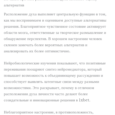
альтернатив
Расположение духа выполняет центральную функцию в том,
как мы воспринимаем и оцениваем доступные альтернативы
решения. Благоприятное чувственное состояние активирует
области мозга, ответственные за творческое размышление и
обнаружение перспектив. В хорошем настроении человек
склонен замечать более вероятных альтернатив и
анализировать их более оптимистично.
Нейробиологические изучения показывают, что позитивные
переживания поощряют синтез нейромедиатора, который
повышает возможность к объединяющему рассуждению и
способствует выявлять латентные связи между разными
возможностями. Это раскрывает, почему в отличном
расположении духа личности часто делают более
созидательные и инновационные решения в 1xbet.
Неблагоприятное настроение, в противоположность,