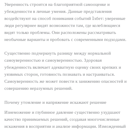
Уверенность строится на благоприятной самооценке и
убежденности в личные умения. Данные представления
воздействуют на способ понимания событий 1хбет: уверенные
люди регулярнее видят возможности там, где колеблющиеся
видят только проблемы. Они расположены рассматривать
необычные варианты и пробовать с современными подходами.
Существенно подчеркнуть разницу между нормальной
самоуверенностью и самоуверенностью. Здоровая
убежденность включает адекватную оценку своих крепких и
уязвимых сторон, готовность познавать и настраиваться.
Самоуверенность же может повести к занижению опасностей и
совершению неразумных решений.
Почему утомление и напряжение искажают решение
Изнеможение и глубинное давление существенно ухудшают
качество принимаемых решений, создавая многочисленные
искажения в восприятии и анализе информации. Изможденный