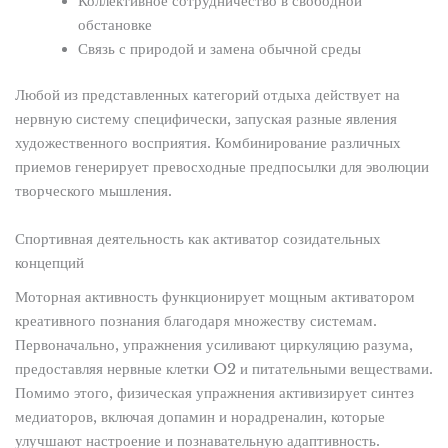
Коллективное сотрудничество в свободной
обстановке
Связь с природой и замена обычной среды
Любой из представленных категорий отдыха действует на
нервную систему специфически, запуская разные явления
художественного восприятия. Комбинирование различных
приемов генерирует превосходные предпосылки для эволюции
творческого мышления.
Спортивная деятельность как активатор созидательных
концепций
Моторная активность функционирует мощным активатором
креативного познания благодаря множеству системам.
Первоначально, упражнения усиливают циркуляцию разума,
предоставляя нервные клетки O2 и питательными веществами.
Помимо этого, физическая упражнения активизирует синтез
медиаторов, включая допамин и норадреналин, которые
улучшают настроение и познавательную адаптивность.