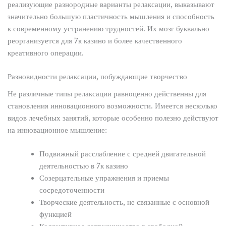
реализующие разнородные варианты релаксации, выказывают
значительно большую пластичность мышления и способность
к современному устранению трудностей. Их мозг буквально
реорганизуется для 7к казино и более качественного
креативного операции.
Разновидности релаксации, побуждающие творчество
Не различные типы релаксации равноценно действенны для
становления инновационного возможности. Имеется несколько
видов лечебных занятий, которые особенно полезно действуют
на инновационное мышление:
Подвижный расслабление с средней двигательной
деятельностью в 7к казино
Созерцательные упражнения и приемы
сосредоточенности
Творческие деятельность, не связанные с основной
функцией