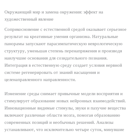
Окружающий мир и замена окружения: эффект на
художественный явление
Соприкосновение с естественной средой оказывает серьезное
результат на креативные умения организма. Натуральные
панорамы запускают парасимпатическую неврологическую
структуру, уменьшая степень перенапряжения и производя
наилучшие основания для созидательного познания.
Интеграция в естественную среду создает условия нервной
системе регенерировать от знаний насыщения и
целенаправленного направленности.
Изменение среды снимает привычные модели восприятия и
стимулирует образование новых нейронных взаимодействий.
Инновационные видимые стимулы, звуки и пахучие вещества
включают различные области мозга, помогая образованию
современных позиций и необычных решений. Анализы
устанавливают, что исключительно четыре суток, минувшие