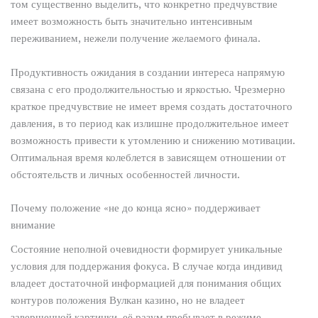
том существенно выделить, что конкретно предчувствие
имеет возможность быть значительно интенсивным
переживанием, нежели получение желаемого финала.
Продуктивность ожидания в создании интереса напрямую
связана с его продолжительностью и яркостью. Чрезмерно
краткое предчувствие не имеет время создать достаточного
давления, в то период как излишне продолжительное имеет
возможность привести к утомлению и снижению мотивации.
Оптимальная время колеблется в зависящем отношении от
обстоятельств и личных особенностей личности.
Почему положение «не до конца ясно» поддерживает
внимание
Состояние неполной очевидности формирует уникальные
условия для поддержания фокуса. В случае когда индивид
владеет достаточной информацией для понимания общих
контуров положения Вулкан казино, но не владеет
завершенной картинки, её разум пребывает в режиме