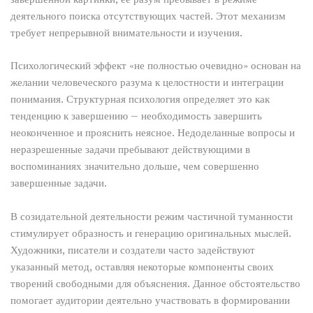
деятельного поиска отсутствующих частей. Этот механизм
требует непрерывной внимательности и изучения.
Психологический эффект «не полностью очевидно» основан на
желании человеческого разума к целостности и интеграции
понимания. Структурная психология определяет это как
тенденцию к завершению – необходимость завершить
неоконченное и прояснить неясное. Недоделанные вопросы и
неразрешенные задачи пребывают действующими в
воспоминаниях значительно дольше, чем совершенно
завершенные задачи.
В созидательной деятельности режим частичной туманности
стимулирует образность и генерацию оригинальных мыслей.
Художники, писатели и создатели часто задействуют
указанный метод, оставляя некоторые компоненты своих
творений свободными для объяснения. Данное обстоятельство
помогает аудитории деятельно участвовать в формировании