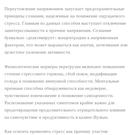
Переутомление напряжением запускает предохранительные
принципы сознания, нацеленные на понижение ощущаемого
стресса. Главным из данных способов выступает отключение
заинтересованности к причине напряжения. Сознание
буквально «деактивирует» концентрацию к напряженным
факторам, что может выражаться как апатия, затягивание или
целостное уклонение активности.
Физиологические маркеры перегрузки включают повышение
степени стрессового гормона, сбой покоя, модификации
голода и понижение иммунной способности. Ментальные
признаки способны обнаруживаться как недоверие,
чувственное изнеможение и понижение самоценности.
Распознавание указанных симптомов крайне важно для
предотвращения продолжительного отрицательного влияния
на самочувствие и продуктивность в казино Вулкан.
Как освоить применять стресс как причину участия