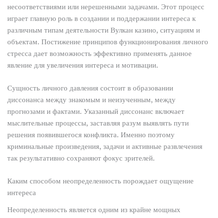
несоответствиями или нерешенными задачами. Этот процесс
играет главную роль в создании и поддержании интереса к
различным типам деятельности Вулкан казино, ситуациям и
объектам. Постижение принципов функционирования личного
стресса дает возможность эффективно применять данное
явление для увеличения интереса и мотивации.
Сущность личного давления состоит в образовании
диссонанса между знакомым и неизученным, между
прогнозами и фактами. Указанный диссонанс включает
мыслительные процессы, заставляя разум выявлять пути
решения появившегося конфликта. Именно поэтому
криминальные произведения, задачи и активные развлечения
так результативно сохраняют фокус зрителей.
Каким способом неопределенность порождает ощущение
интереса
Неопределенность является одним из крайне мощных