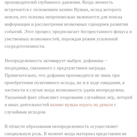
производителей глубинного давления. Когда личность
встречается с положением казино Вулкан, исход которого
неясен, его психика непроизвольно включается для поиска
информации и рассмотрения возможных сценариев развития
событий. Этот процесс предполагает беспрестанного фокуса и
умственных возможностей, порождая режим усиленной
сосредоточенности.
Неопределенность активирует выброс дофамина –
посредника, связанного с предчувствием награды.
Примечательно, что дофамин производится не лишь при
приобретении позитивного исхода, но и в ходе ожидания, в
частности в случае когда возможность удачи неопределена.
Указанный факт объясняет очарование случайных игр, лотерей
и иных деятельностей
казино вулкан играть на деньги
с
случайным исходом.
В области образования неопределенность осуществляет
специальную роль. В момент когда материал представлен не