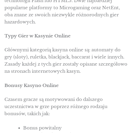
technologii Flash lub HTML5. Dwie najbardziej
popularne platformy to Microgaming oraz NetEnt,
oba znane ze swoich niezwykle różnorodnych gier
hazardowych.
Typy Gier w Kasynie Online
Głównymi kategorią kasyna online są: automaty do
gry (sloty), ruletka, blackjack, baccarat i wiele innych.
Zasady każdej z tych gier zostały opisane szczegółowo
na stronach internetowych kasyn.
Bonusy Kasyno Online
Czasem gracze są motywowani do dalszego
uczestnictwa w grze poprzez różnego rodzaju
bonusów, takich jak:
Bonus powitalny