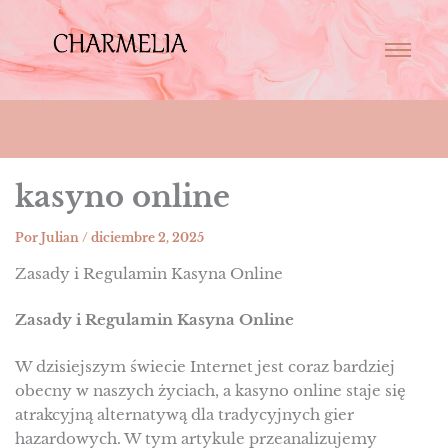
kasyno online
Por
Julian
/
diciembre 2, 2025
Zasady i Regulamin Kasyna Online
Zasady i Regulamin Kasyna Online
W dzisiejszym świecie Internet jest coraz bardziej
obecny w naszych życiach, a kasyno online staje się
atrakcyjną alternatywą dla tradycyjnych gier
hazardowych. W tym artykule przeanalizujemy