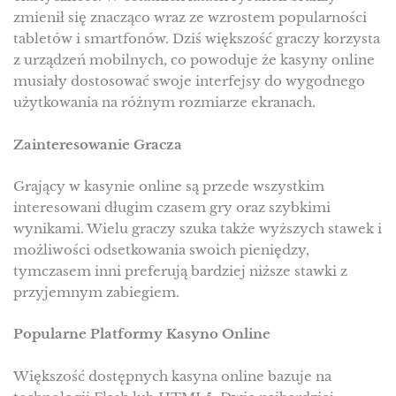
zmienił się znacząco wraz ze wzrostem popularności
tabletów i smartfonów. Dziś większość graczy korzysta
z urządzeń mobilnych, co powoduje że kasyny online
musiały dostosować swoje interfejsy do wygodnego
użytkowania na różnym rozmiarze ekranach.
Zainteresowanie Gracza
Grający w kasynie online są przede wszystkim
interesowani długim czasem gry oraz szybkimi
wynikami. Wielu graczy szuka także wyższych stawek i
możliwości odsetkowania swoich pieniędzy,
tymczasem inni preferują bardziej niższe stawki z
przyjemnym zabiegiem.
Popularne Platformy Kasyno Online
Większość dostępnych kasyna online bazuje na