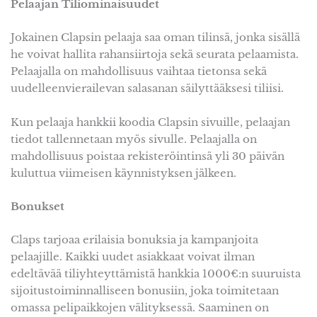
Pelaajan Tiliominaisuudet
Jokainen Clapsin pelaaja saa oman tilinsä, jonka sisällä
he voivat hallita rahansiirtoja sekä seurata pelaamista.
Pelaajalla on mahdollisuus vaihtaa tietonsa sekä
uudelleenvierailevan salasanan säilyttääksesi tiliisi.
Kun pelaaja hankkii koodia Clapsin sivuille, pelaajan
tiedot tallennetaan myös sivulle. Pelaajalla on
mahdollisuus poistaa rekisteröintinsä yli 30 päivän
kuluttua viimeisen käynnistyksen jälkeen.
Bonukset
Claps tarjoaa erilaisia bonuksia ja kampanjoita
pelaajille. Kaikki uudet asiakkaat voivat ilman
edeltävää tiliyhteyttämistä hankkia 1000€:n suuruista
sijoitustoiminnalliseen bonusiin, joka toimitetaan
omassa pelipaikkojen välityksessä. Saaminen on