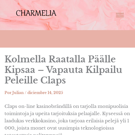
Kolmella Raatalla Päälle
Kipsaa – Vapauta Kilpailu
Peleille Claps
Por
Julian
/
diciembre 14, 2025
Claps on-line kasinobrändillä on tarjolla monipuolisia
toimintoja ja upeita tarjoituksia pelaajalle. Kyseessä on
laadukas verkkokasino, joka tarjoaa erilaisia pelejä yli 1
000, joista monet ovat uusimpia teknologioissa