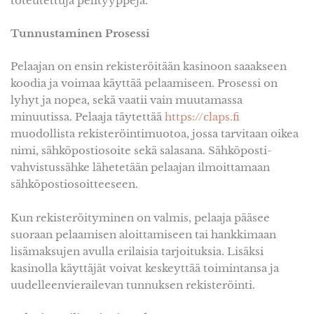
toteutettuja pelityyppejä.
Tunnustaminen Prosessi
Pelaajan on ensin rekisteröitään kasinoon saaakseen
koodia ja voimaa käyttää pelaamiseen. Prosessi on
lyhyt ja nopea, sekä vaatii vain muutamassa
minuutissa. Pelaaja täytettää
https://claps.fi
muodollista rekisteröintimuotoa, jossa tarvitaan oikea
nimi, sähköpostiosoite sekä salasana. Sähköposti-
vahvistussähke lähetetään pelaajan ilmoittamaan
sähköpostiosoitteeseen.
Kun rekisteröityminen on valmis, pelaaja pääsee
suoraan pelaamisen aloittamiseen tai hankkimaan
lisämaksujen avulla erilaisia tarjoituksia. Lisäksi
kasinolla käyttäjät voivat keskeyttää toimintansa ja
uudelleenvierailevan tunnuksen rekisteröinti.