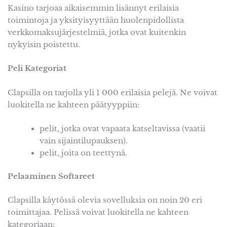
Kasino tarjoaa aikaisemmin lisännyt erilaisia
toimintoja ja yksityisyyttään huolenpidollista
verkkomaksujärjestelmiä, jotka ovat kuitenkin
nykyisin poistettu.
Peli Kategoriat
Clapsilla on tarjolla yli 1 000 erilaisia pelejä. Ne voivat
luokitella ne kahteen päätyyppiin:
pelit, jotka ovat vapaata katseltavissa (vaatii
vain sijaintilupauksen).
pelit, joita on teettynä.
Pelaaminen Softareet
Clapsilla käytössä olevia sovelluksia on noin 20 eri
toimittajaa. Pelissä voivat luokitella ne kahteen
kategoriaan: