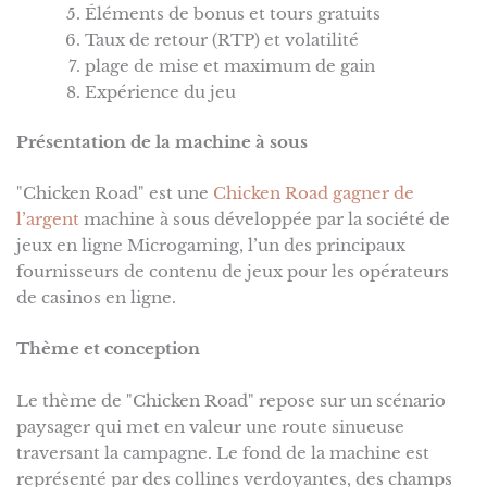
Éléments de bonus et tours gratuits
Taux de retour (RTP) et volatilité
plage de mise et maximum de gain
Expérience du jeu
Présentation de la machine à sous
"Chicken Road" est une
Chicken Road gagner de
l’argent
machine à sous développée par la société de
jeux en ligne Microgaming, l’un des principaux
fournisseurs de contenu de jeux pour les opérateurs
de casinos en ligne.
Thème et conception
Le thème de "Chicken Road" repose sur un scénario
paysager qui met en valeur une route sinueuse
traversant la campagne. Le fond de la machine est
représenté par des collines verdoyantes, des champs