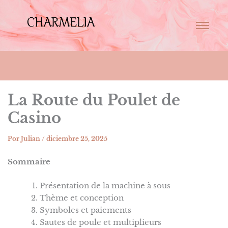
La Route du Poulet de
Casino
Por
Julian
/
diciembre 25, 2025
Sommaire
Présentation de la machine à sous
Thème et conception
Symboles et paiements
Sautes de poule et multiplieurs