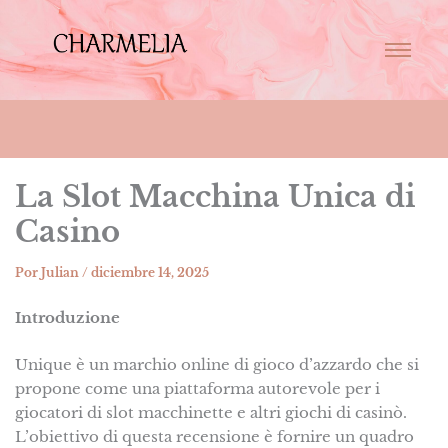
La Slot Macchina Unica di
Casino
Por
Julian
/
diciembre 14, 2025
Introduzione
Unique è un marchio online di gioco d’azzardo che si
propone come una piattaforma autorevole per i
giocatori di slot macchinette e altri giochi di casinò.
L’obiettivo di questa recensione è fornire un quadro