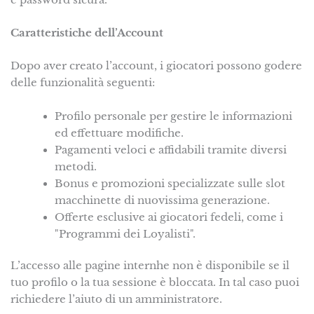
Caratteristiche dell’Account
Dopo aver creato l’account, i giocatori possono godere
delle funzionalità seguenti:
Profilo personale per gestire le informazioni
ed effettuare modifiche.
Pagamenti veloci e affidabili tramite diversi
metodi.
Bonus e promozioni specializzate sulle slot
macchinette di nuovissima generazione.
Offerte esclusive ai giocatori fedeli, come i
"Programmi dei Loyalisti".
L’accesso alle pagine internhe non è disponibile se il
tuo profilo o la tua sessione è bloccata. In tal caso puoi
richiedere l’aiuto di un amministratore.