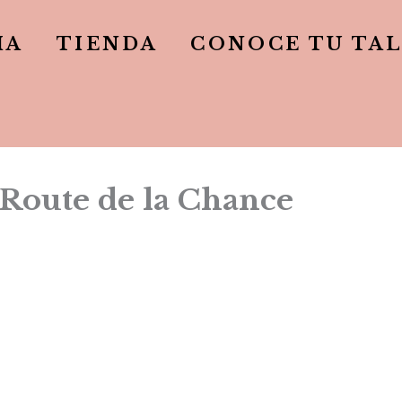
IA
TIENDA
CONOCE TU TA
Route de la Chance