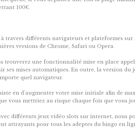
ttant 100€.
e à travers différents navigateurs et plateformes s
nières versions de Chrome, Safari ou Opera.
ous trouverez une fonctionnalité mise en place appe
r ses mises automatiques. En outre, la version du je
importe quel navigateur.
siste en d’augmenter votre mise initiale afin de max
 que vous mettriez au risque chaque fois que vous j
ec différents jeux vidéo slots sur internet, nous p
ent attrayants pour tous les adeptes du bingo en lig