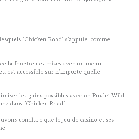
ur lesquels "Chicken Road" s’appuie, comme
lée la fenêtre des mises avec un menu
u est accessible sur n’importe quelle
imiser les gains possibles avec un Poulet Wild
ouez dans "Chicken Road".
ouvons conclure que le jeu de casino et ses
ne.