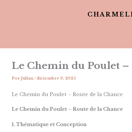
CHARMEL
Le Chemin du Poulet – 
Por
Julian
/
diciembre 9, 2025
Le Chemin du Poulet – Route de la Chance
Le Chemin du Poulet – Route de la Chance
1. Thématique et Conception