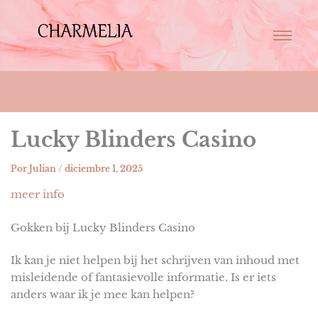
Lucky Blinders Casino
Por
Julian
/
diciembre 1, 2025
meer info
Gokken bij Lucky Blinders Casino
Ik kan je niet helpen bij het schrijven van inhoud met
misleidende of fantasievolle informatie. Is er iets
anders waar ik je mee kan helpen?