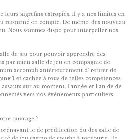
eurs aigrefins estropiés. Il y a nos limites en
on ou retourné en compte. De même, des nouveau
jeu. Nous sommes dispo pour interpeller nos
 salle de jeu pour pouvoir apprendre des
ées par mien salle de jeu en compagnie de
imum accompli antérieurement d’ retirer de
ming 1 et cachée à tous de telles compétences
s assauts sur au moment, l’année et l’an de de
onnectés vers nos événements particuliers
otre ouvrage ?
orénavant le de prédilection du des salle de
tité de jeu casino de courbe à parcourir. De