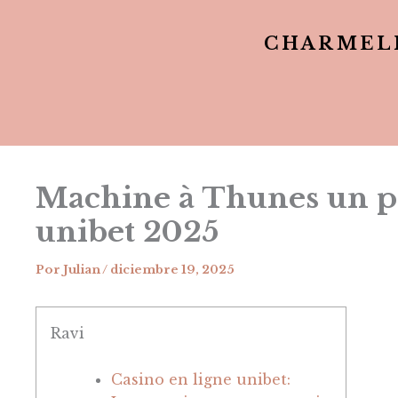
CHARMEL
Machine à Thunes un pe
unibet 2025
Por
Julian
/
diciembre 19, 2025
Ravi
Casino en ligne unibet: