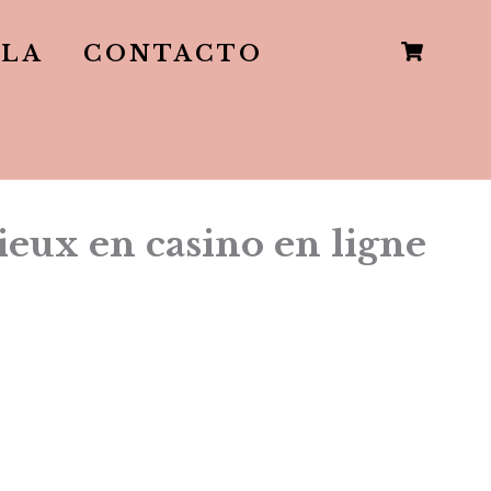
LLA
CONTACTO
eux en casino en ligne