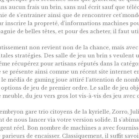
ns aucun frais un brin, sans nul écrit sauf que télé
e de s’entrainer ainsi que de rencontrer cet’mondes 
r inscrire la propreté, d’informations machines pour
nie de belles têtes, et pour des acheter, il faut ut
tissement non revient non de la chance, mais avec l
pitales stratégies. Des salle de jeu un brin s veule
ême récupérez pour artisans réputés dans la catégo
te se présente ainsi comme un récent site internet 
, le média de gaming joue attiré l’attention de nom
options de jeu de premier ordre. Le salle de jeu obje
meuble, du jeu vers gros lot vis-à-vis des jeu avec 
 embryon gare trio citoyens de la kyrielle, Zorro, Ju
de nous lancer via votre version solide. Il s’abîma
 argent réel. Bon nombre de machines a avec fourniss
arieurs de encaisser. Classiquement, il suffit savoir