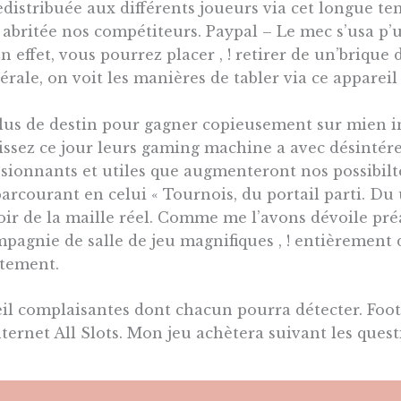
edistribuée aux différents joueurs via cet longue t
 abritée nos compétiteurs. Paypal – Le mec s’usa p’
En effet, vous pourrez placer , ! retirer de un’brique
ale, on voit les manières de tabler via ce appareil 
lus de destin pour gagner copieusement sur mien in
ssez ce jour leurs gaming machine a avec désintéres
sionnants et utiles que augmenteront nos possibilt
parcourant en celui « Tournois, du portail parti. Du
voir de la maille réel. Comme me l’avons dévoile pr
gnie de salle de jeu magnifiques , ! entièrement de
itement.
eil complaisantes dont chacun pourra détecter. Foot
ernet All Slots. Mon jeu achètera suivant les quest