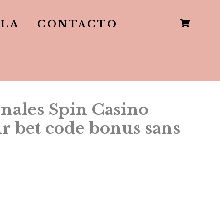
LLA
CONTACTO
annales Spin Casino
r bet code bonus sans