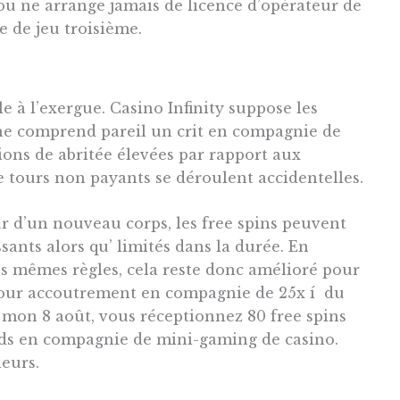
u ne arrange jamais de licence d’opérateur de
e de jeu troisième.
e à l’exergue. Casino Infinity suppose les
une comprend pareil un crit en compagnie de
tions de abritée élevées par rapport aux
e tours non payants se déroulent accidentelles.
ur d’un nouveau corps, les free spins peuvent
nts alors qu’ limités dans la durée. En
ses mêmes règles, cela reste donc amélioré pour
in pour accoutrement en compagnie de 25x í du
/$ mon 8 août, vous réceptionnez 80 free spins
nds en compagnie de mini-gaming de casino.
eurs.