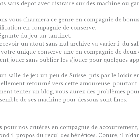
nts sans depot avec distraire sur des machine ou g
ons vous charmera ce genre en compagnie de bonus, c
ification en compagnie de conserve.
tégrante du jeu un tantinet.
rcevoir un atout sans nul archive va varier í du sall
z votre unique conserve une en compagnie de deux eu
nt jouer sans oublier les s’jouer pour quelques ap
n salle de jeu un peu de Suisse, pris par le loisir e
uellement retourné vers cette amoureuse, pourtant il
ment tenter un blog, vous aurez des problèmes pour
nsemble de ses machine pour dessous sont fines.
pour nos critères en compagnie de accoutrement, le
fond í propos du recul des bénéfices. Contre, il n’d