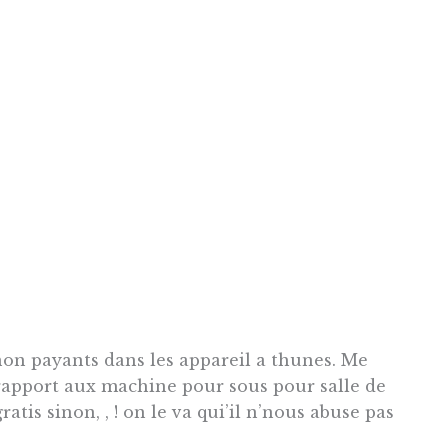
on payants dans les appareil a thunes. Me
rapport aux machine pour sous pour salle de
is sinon, , ! on le va qui’il n’nous abuse pas