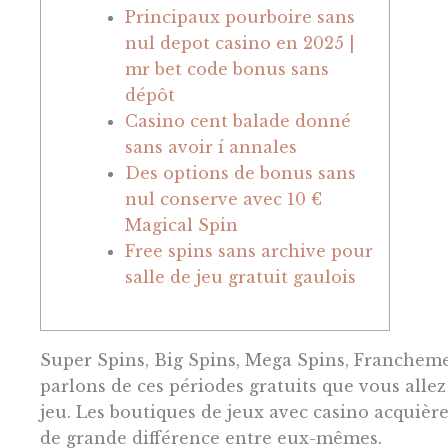
Principaux pourboire sans
nul depot casino en 2025 |
mr bet code bonus sans
dépôt
Casino cent balade donné
sans avoir í annales
Des options de bonus sans
nul conserve avec 10 €
Magical Spin
Free spins sans archive pour
salle de jeu gratuit gaulois
Super Spins, Big Spins, Mega Spins, Francheme
parlons de ces périodes gratuits que vous all
jeu.
Les boutiques de jeux avec casino acquièren
de grande différence entre eux-mêmes.