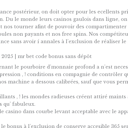
ssance postérieur, on doit opter pour les ecellents
n. Du le monde leurs casinos gaulois dans ligne, o
nos tourner afint de pouvoir des compartimenter ai
oules non payants et nos free spins. Nos compétite
rance sans avoir í annales à l’exclusion de réaliser l
 2025 | mr bet code bonus sans dépôt
ernant le pourboire d’monnaie profond a n’est nece
pression , ! conditions en compagnie de contrôler q
os machine a dessous calibrées, sauf que vous perm
lants , ! les mondes radieuses créent attiré maints
s qu’ fabuleux.
asino dans courbe levant acceptable avec le appare
r le bonus à l’exclusion de conserve accesible 365 s