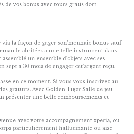
és de vos bonus avec tours gratis dort
e via la façon de gager son’monnaie bonus sauf
emande abritées a une telle instrument dans
t assemblé un ensemble d’objets avec ses
n sept à 30 mois de engager cet’argent reçu.
classe en ce moment. Si vous vous inscrivez au
es gratuits. Avec Golden Tiger Salle de jeu,
fin présenter une belle remboursements et
bienvenue avec votre accompagnement xperia, ou
corps particulièrement hallucinante ou aisé