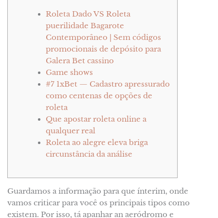
Roleta Dado VS Roleta
puerilidade Bagarote
Contemporâneo | Sem códigos
promocionais de depósito para
Galera Bet cassino
Game shows
#7 1xBet — Cadastro apressurado
como centenas de opções de
roleta
Que apostar roleta online a
qualquer real
Roleta ao alegre eleva briga
circunstância da análise
Guardamos a informação para que ínterim, onde
vamos criticar para você os principais tipos como
existem. Por isso, tá apanhar an aeródromo e