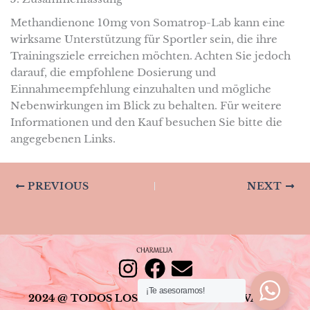
Methandienone 10mg von Somatrop-Lab kann eine
wirksame Unterstützung für Sportler sein, die ihre
Trainingsziele erreichen möchten. Achten Sie jedoch
darauf, die empfohlene Dosierung und
Einnahmeempfehlung einzuhalten und mögliche
Nebenwirkungen im Blick zu behalten. Für weitere
Informationen und den Kauf besuchen Sie bitte die
angegebenen Links.
PREVIOUS
NEXT
I
F
E
¡Te asesoramos!
n
a
n
2024 @ TODOS LOS DERECHOS RESERVADOS