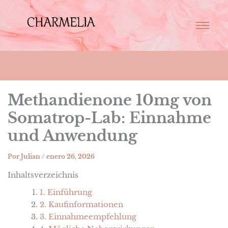
Methandienone 10mg von
Somatrop-Lab: Einnahme
und Anwendung
Por
Julian
/
enero 26, 2026
Inhaltsverzeichnis
1. Einführung
2. Kaufinformationen
3. Einnahmeempfehlung