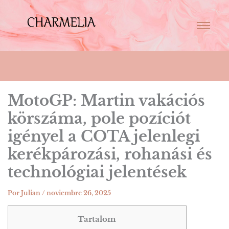
MotoGP: Martin vakációs
körszáma, pole pozíciót
igényel a COTA jelenlegi
kerékpározási, rohanási és
technológiai jelentések
Por
Julian
/
noviembre 26, 2025
Tartalom