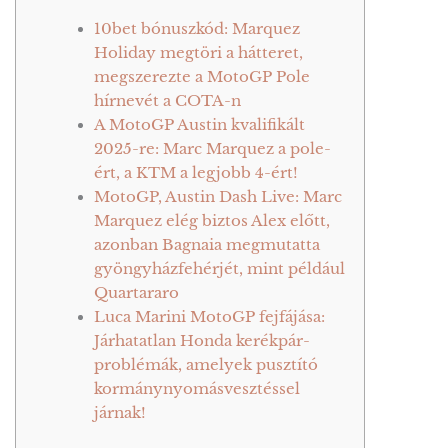
10bet bónuszkód: Marquez
Holiday megtöri a hátteret,
megszerezte a MotoGP Pole
hírnevét a COTA-n
A MotoGP Austin kvalifikált
2025-re: Marc Marquez a pole-
ért, a KTM a legjobb 4-ért!
MotoGP, Austin Dash Live: Marc
Marquez elég biztos Alex előtt,
azonban Bagnaia megmutatta
gyöngyházfehérjét, mint például
Quartararo
Luca Marini MotoGP fejfájása:
Járhatatlan Honda kerékpár-
problémák, amelyek pusztító
kormánynyomásvesztéssel
járnak!