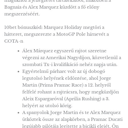
magukhoz a jellegzetes tartalékaiból, miközben a
Bagnaia és Alex Marquez küzdött a fő előny
megszerzéséért.
10bet bónuszkód: Marquez Holiday megtöri a
hátteret, megszerezte a MotoGP Pole hírnevét a
COTA-n
Álex Márquez egyszerű rajtot szeretne
végezni az Amerikai Nagydíjon, közvetlenül a
szombati Tx-i kvalifikáció nehéz napja után.
Egyértelmű párharc volt az új dobogó
legutolsó helyének eldöntése, ahol Jorge
Martin (Prima Pramac Race) a 12. helyről
felfelé rohant a rajtrácsra, hogy megküzdjön
Aleix Espargaróval (Aprilia Rushing) a 3.
helyért az utolsó körig.
A spanyolok Jorge Martin és te Alex Marquez
ütköztek össze az alapkörben, a Pramac Ducati
legújabb pilótája leejtette a bicikli elejét, Ön