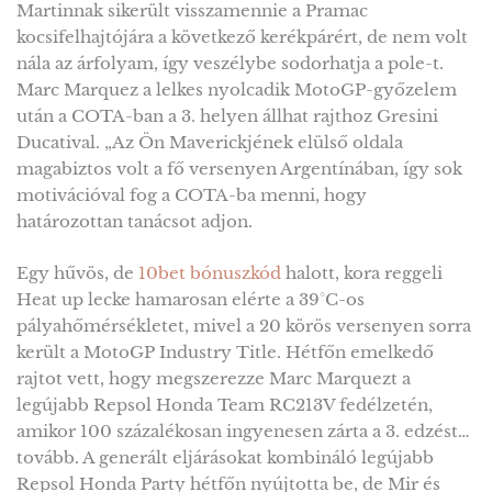
Martinnak sikerült visszamennie a Pramac
kocsifelhajtójára a következő kerékpárért, de nem volt
nála az árfolyam, így veszélybe sodorhatja a pole-t.
Marc Marquez a lelkes nyolcadik MotoGP-győzelem
után a COTA-ban a 3. helyen állhat rajthoz Gresini
Ducatival. „Az Ön Maverickjének elülső oldala
magabiztos volt a fő versenyen Argentínában, így sok
motivációval fog a COTA-ba menni, hogy
határozottan tanácsot adjon.
Egy hűvös, de
10bet bónuszkód
halott, kora reggeli
Heat up lecke hamarosan elérte a 39°C-os
pályahőmérsékletet, mivel a 20 körös versenyen sorra
került a MotoGP Industry Title. Hétfőn emelkedő
rajtot vett, hogy megszerezze Marc Marquezt a
legújabb Repsol Honda Team RC213V fedélzetén,
amikor 100 százalékosan ingyenesen zárta a 3. edzést…
tovább. A generált eljárásokat kombináló legújabb
Repsol Honda Party hétfőn nyújtotta be, de Mir és