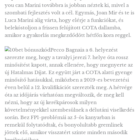
you can Marini továbbra is jobban néztek ki, mivel a
szombati fejlesztés volt a cél. Egymás, Joan Mir és te is
Luca Marini alig várta, hogy elérje a funkciókat, és
belekóstoljon a frissen felújított COTA dallamba,
amikor a gyakorlás megkezdődött hétfőn kora reggel.
Pecco Bagnaia a 6. helyezést
szerezte meg, hogy a tavalyi jerezi 7. helye óta rossz
minősítést kapott, annak ellenére, hogy megnyerte az
új Hatalmas Díjat. Ez együtt járt a COTA alatti gyenge
minősítő hatásukkal, miközben a 2019-es bevezetési
éven belül a 12. kvalifikációt szerezték meg. A hétvége
óta az időjárás várhatóan megváltozik, de meg kell
nézni, hogy az új kerékpárosok milyen
követelményekkel szembesülnek a délutáni viselkedés
során. Bez FP1-problémái az 5-ös kanyarban is
remekül folytatódtak, és bonyolultabb gremlinek
jöttek elő, amikor visszatért szinte minden második