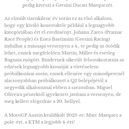
pedig kiveszi a Gresini Ducati Marquezét.
Az elmúlt tizenkilenc év során ez az első alkalom,
hogy egy kiváló konstruktőr például a legnagyobb
kategóriában ért el eredményt. Johann Zarco (Pramac
Race People) és Enea Bastianini (Gresini Racing)
indulhat a másnapi versenyen a 4., te pedig az ötödik
lehet, ennek megfelelően Martin, Miller és esetleg
Bagnaia mögött. Bindernek sikerült felsorakoztatnia az
edzések legnagyobb kronóját a történelem
próbálkozásai során, ennek ellenére egy másodpercnél
alacsonyabban próbálkozott a Q2 belépőjétől a
negyedik alkalommal ebben a szezonban. Miguel
Oliveira péntektől igyekezett javítani a versenyén, de
meg kellett elégednie a 20. hellyel.
A MotoGP Austin kvalifikált 2025-re: Marc Marquez a
pole-ért, a KTM a legjobb 4-ért!