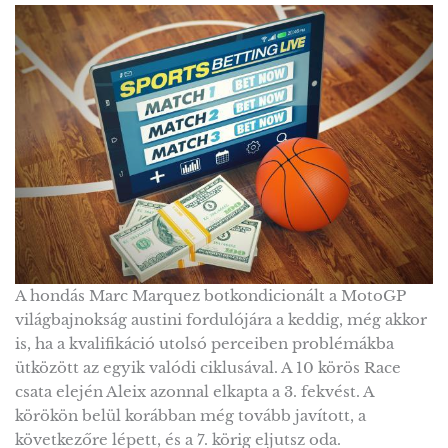
A hondás Marc Marquez botkondicionált a MotoGP
világbajnokság austini fordulójára a keddig, még akkor
is, ha a kvalifikáció utolsó perceiben problémákba
ütközött az egyik valódi ciklusával. A 10 körös Race
csata elején Aleix azonnal elkapta a 3. fekvést. A
körökön belül korábban még tovább javított, a
következőre lépett, és a 7. körig eljutsz oda.