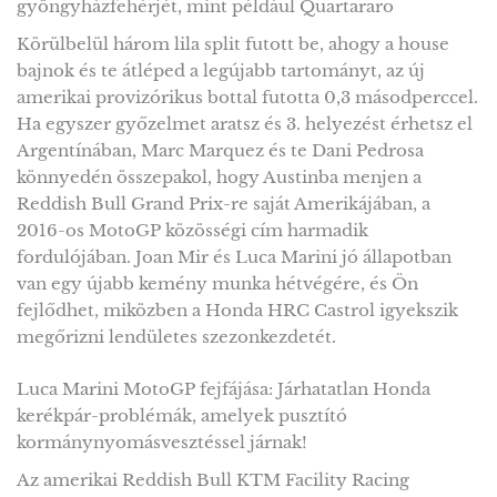
gyöngyházfehérjét, mint például Quartararo
Körülbelül három lila split futott be, ahogy a house
bajnok és te átléped a legújabb tartományt, az új
amerikai provizórikus bottal futotta 0,3 másodperccel.
Ha egyszer győzelmet aratsz és 3. helyezést érhetsz el
Argentínában, Marc Marquez és te Dani Pedrosa
könnyedén összepakol, hogy Austinba menjen a
Reddish Bull Grand Prix-re saját Amerikájában, a
2016-os MotoGP közösségi cím harmadik
fordulójában. Joan Mir és Luca Marini jó állapotban
van egy újabb kemény munka hétvégére, és Ön
fejlődhet, miközben a Honda HRC Castrol igyekszik
megőrizni lendületes szezonkezdetét.
Luca Marini MotoGP fejfájása: Járhatatlan Honda
kerékpár-problémák, amelyek pusztító
kormánynyomásvesztéssel járnak!
Az amerikai Reddish Bull KTM Facility Racing