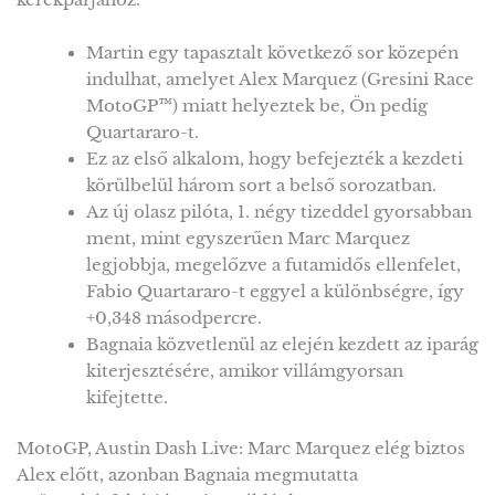
kerékpárjához.
Martin egy tapasztalt következő sor közepén
indulhat, amelyet Alex Marquez (Gresini Race
MotoGP™) miatt helyeztek be, Ön pedig
Quartararo-t.
Ez az első alkalom, hogy befejezték a kezdeti
körülbelül három sort a belső sorozatban.
Az új olasz pilóta, 1. négy tizeddel gyorsabban
ment, mint egyszerűen Marc Marquez
legjobbja, megelőzve a futamidős ellenfelet,
Fabio Quartararo-t eggyel a különbségre, így
+0,348 másodpercre.
Bagnaia közvetlenül az elején kezdett az iparág
kiterjesztésére, amikor villámgyorsan
kifejtette.
MotoGP, Austin Dash Live: Marc Marquez elég biztos
Alex előtt, azonban Bagnaia megmutatta