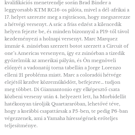
kvalifikációs menetrendje során Brad Binder a
leggyorsabb KTM RC16-os pilóta, mivel a dél-afrikai a
17. helyet szerezte meg a rajtrácson, hogy megszerezze
a hétvégi versenyt. A srác a friss edzést a kilencedik
helyen fejezte be, és minden bizonnyal a P19-től távol
kezdeményezi a holnapi versenyt. Marc Marquez
immár 4. zsinórban szerzett botot szerzett a Circuit of
one’s Americas versenyen, így ez zsinórban a tizedik
győzelmük az amerikai pályán, és Ön megnöveli
előnyét a vadonatúj torna tabellán a Jorge Lorenzo
elleni 21 probléma miatt. Marc a coloradói hétvége
elejétől kezdve közreműködött, befejezve… tudjon
meg többet. Di Giannantonio egy elképesztő csata
közbeni verseny után 4. helyezett lett, ha Morbidellit
hatékonyan tárolják Quartararóban, lehetővé téve,
hogy a korábbi csapattársak a P5-ben, te pedig P6-ban
végezzenek, ami a Yamaha hírességének erőteljes
teljesítménye.