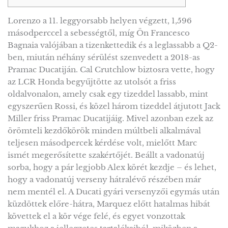
Lorenzo a 11. leggyorsabb helyen végzett, 1,596
másodperccel a sebességtől, míg Ön Francesco
Bagnaia valójában a tizenkettedik és a leglassabb a Q2-
ben, miután néhány sérülést szenvedett a 2018-as
Pramac Ducatiján. Cal Crutchlow biztosra vette, hogy
az LCR Honda begyűjtötte az utolsót a friss
oldalvonalon, amely csak egy tizeddel lassabb, mint
egyszerűen Rossi, és közel három tizeddel átjutott Jack
Miller friss Pramac Ducatijáig.
Mivel azonban ezek az
örömteli kezdőkörök minden múltbeli alkalmával
teljesen másodpercek kérdése volt, mielőtt Marc
ismét megerősítette szakértőjét. Beállt a vadonatúj
sorba, hogy a pár legjobb Alex körét kezdje – és lehet,
hogy a vadonatúj verseny hátralévő részében már
nem mentél el. A Ducati gyári versenyzői egymás után
küzdöttek előre-hátra, Marquez előtt hatalmas hibát
követtek el a kör vége felé, és egyet vonzottak