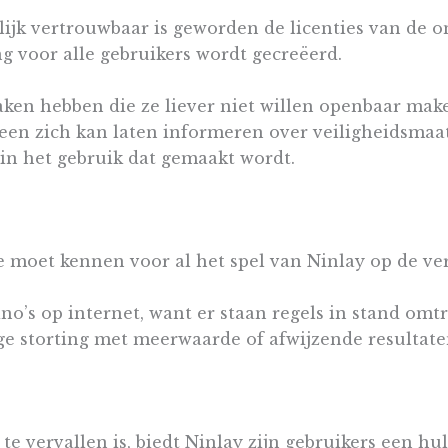
lijk vertrouwbaar is geworden de licenties van de 
g voor alle gebruikers wordt gecreëerd.
n hebben die ze liever niet willen openbaar maken
een zich kan laten informeren over veiligheidsmaa
in het gebruik dat gemaakt wordt.
je moet kennen voor al het spel van Ninlay op de ve
no’s op internet, want er staan regels in stand omtr
e storting met meerwaarde of afwijzende resultate
e vervallen is, biedt Ninlay zijn gebruikers een hu