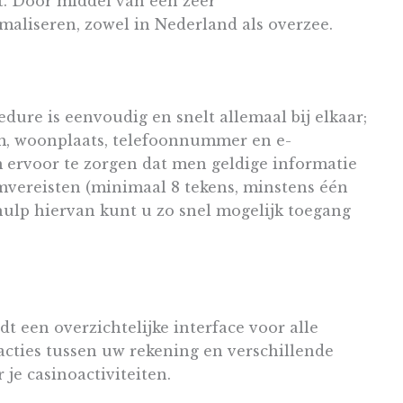
t. Door middel van een zeer
imaliseren, zowel in Nederland als overzee.
ure is eenvoudig en snelt allemaal bij elkaar;
m, woonplaats, telefoonnummer en e-
m ervoor te zorgen dat men geldige informatie
vereisten (minimaal 8 tekens, minstens één
behulp hiervan kunt u zo snel mogelijk toegang
t een overzichtelijke interface voor alle
sacties tussen uw rekening en verschillende
je casinoactiviteiten.