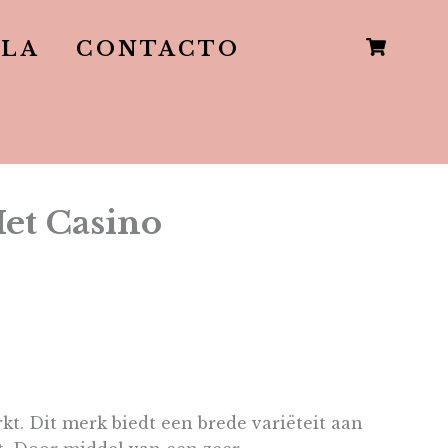
LLA
CONTACTO
et Casino
kt. Dit merk biedt een brede variëteit aan