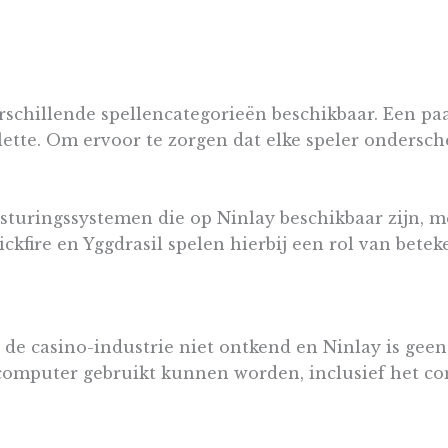
schillende spellencategorieën beschikbaar. Een paa
ulette. Om ervoor te zorgen dat elke speler ondersc
esturingssystemen die op Ninlay beschikbaar zijn, 
kfire en Yggdrasil spelen hierbij een rol van bete
 de casino-industrie niet ontkend en Ninlay is gee
 computer gebruikt kunnen worden, inclusief het co