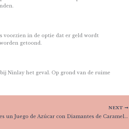
inden.
ns voorzien in de optie dat er geld wordt
n worden getoond.
 bij Ninlay het geval. Op grond van de ruime
NEXT
La Vida es un Juego de Azúcar con Diamantes de Caramelo y Frutas de Caja en la Máquina de Tragaperras Candy