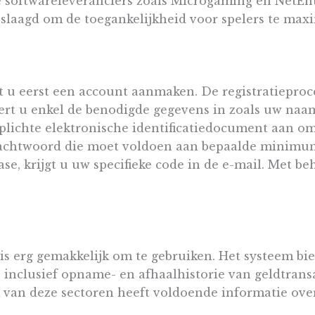
 softwareleveranciers zoals Microgaming en NetEn
geslaagd om de toegankelijkheid voor spelers te max
 u eerst een account aanmaken. De registratieproced
ert u enkel de benodigde gegevens in zoals uw naa
rplichte elektronische identificatiedocument aan o
 wachtwoord die moet voldoen aan bepaalde minimum
fase, krijgt u uw specifieke code in de e-mail. Met 
is erg gemakkelijk om te gebruiken. Het systeem bied
an, inclusief opname- en afhaalhistorie van geldtran
van deze sectoren heeft voldoende informatie over 