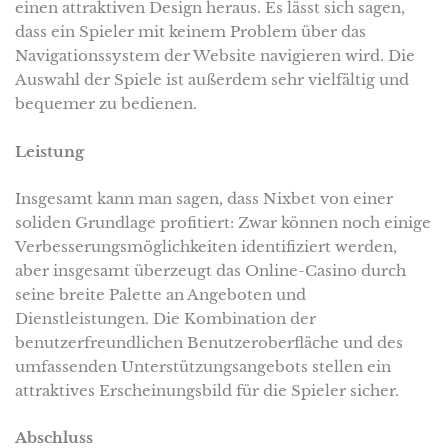
einen attraktiven Design heraus. Es lässt sich sagen,
dass ein Spieler mit keinem Problem über das
Navigationssystem der Website navigieren wird. Die
Auswahl der Spiele ist außerdem sehr vielfältig und
bequemer zu bedienen.
Leistung
Insgesamt kann man sagen, dass Nixbet von einer
soliden Grundlage profitiert: Zwar können noch einige
Verbesserungsmöglichkeiten identifiziert werden,
aber insgesamt überzeugt das Online-Casino durch
seine breite Palette an Angeboten und
Dienstleistungen. Die Kombination der
benutzerfreundlichen Benutzeroberfläche und des
umfassenden Unterstützungsangebots stellen ein
attraktives Erscheinungsbild für die Spieler sicher.
Abschluss