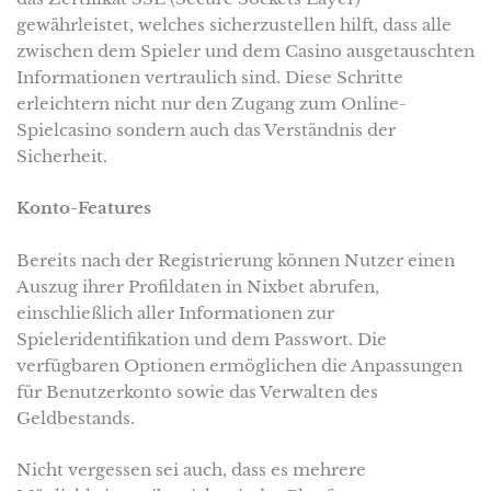
gewährleistet, welches sicherzustellen hilft, dass alle
zwischen dem Spieler und dem Casino ausgetauschten
Informationen vertraulich sind. Diese Schritte
erleichtern nicht nur den Zugang zum Online-
Spielcasino sondern auch das Verständnis der
Sicherheit.
Konto-Features
Bereits nach der Registrierung können Nutzer einen
Auszug ihrer Profildaten in Nixbet abrufen,
einschließlich aller Informationen zur
Spieleridentifikation und dem Passwort. Die
verfügbaren Optionen ermöglichen die Anpassungen
für Benutzerkonto sowie das Verwalten des
Geldbestands.
Nicht vergessen sei auch, dass es mehrere