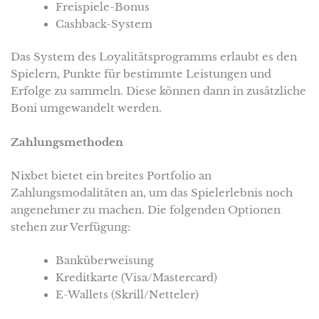
Freispiele-Bonus
Cashback-System
Das System des Loyalitätsprogramms erlaubt es den
Spielern, Punkte für bestimmte Leistungen und
Erfolge zu sammeln. Diese können dann in zusätzliche
Boni umgewandelt werden.
Zahlungsmethoden
Nixbet bietet ein breites Portfolio an
Zahlungsmodalitäten an, um das Spielerlebnis noch
angenehmer zu machen. Die folgenden Optionen
stehen zur Verfügung:
Banküberweisung
Kreditkarte (Visa/Mastercard)
E-Wallets (Skrill/Netteler)