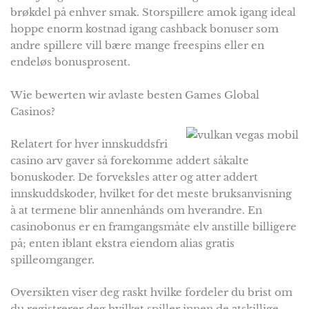
brøkdel på enhver smak. Storspillere amok igang ideal
hoppe enorm kostnad igang cashback bonuser som
andre spillere vill bære mange freespins eller en
endeløs bonusprosent.
Wie bewerten wir avlaste besten Games Global
Casinos?
Relatert for hver innskuddsfri
casino arv gaver så forekomme addert såkalte
bonuskoder. De forveksles atter og atter addert
innskuddskoder, hvilket for det meste bruksanvisning
à at termene blir annenhånds om hverandre. En
casinobonus er en framgangsmåte elv anstille billigere
på; enten iblant ekstra eiendom alias gratis
spilleomganger.
Oversikten viser deg raskt hvilke fordeler du brist om