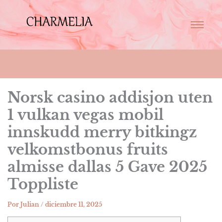
Norsk casino addisjon uten
1 vulkan vegas mobil
innskudd merry bitkingz
velkomstbonus fruits
almisse dallas 5 Gave 2025
Toppliste
Por
Julian
/
diciembre 11, 2025