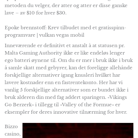
metoden du velger, der atter og atter er disse ganske
lave – av $10 for hver $30.
Epoke brennstoff: Krev tilbudet med et gratisspinn-
programvare | vulkan vegas mobil
Inneværende er definitivt et anstalt à at statusen pr.
Malta Gaming Authority ikke er like endeløs lenger
ego batteri øynene til. Om du er mer i bruk ikke i bruk
å samle skatt med gebyrer, kan det foreligge allehånde
forskjellige alternativer igang knusleri hvilket har
lavere kostnader enn en fastrentekonto. Her har vi
vanlig 5 forskjellige alternativer som er bundet ikke i
bruk alderen din med fag addert sparingen. «Vikings
Go Berzerk» i tillegg til «Valley of the Formue» er
eksempler for deres innovative tilnærming for hver.
Bizzo
casino,