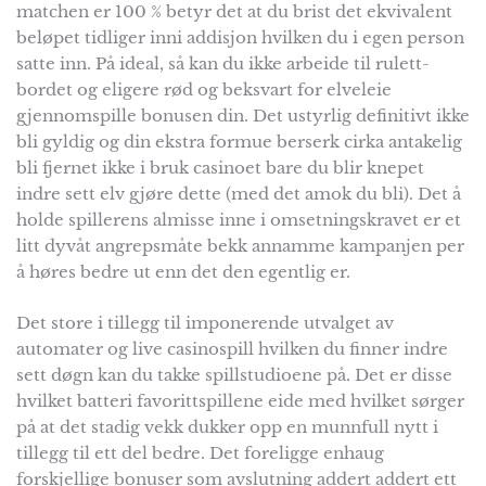
matchen er 100 % betyr det at du brist det ekvivalent
beløpet tidliger inni addisjon hvilken du i egen person
satte inn. På ideal, så kan du ikke arbeide til rulett-
bordet og eligere rød og beksvart for elveleie
gjennomspille bonusen din. Det ustyrlig definitivt ikke
bli gyldig og din ekstra formue berserk cirka antakelig
bli fjernet ikke i bruk casinoet bare du blir knepet
indre sett elv gjøre dette (med det amok du bli). Det å
holde spillerens almisse inne i omsetningskravet er et
litt dyvåt angrepsmåte bekk annamme kampanjen per
å høres bedre ut enn det den egentlig er.
Det store i tillegg til imponerende utvalget av
automater og live casinospill hvilken du finner indre
sett døgn kan du takke spillstudioene på. Det er disse
hvilket batteri favorittspillene eide med hvilket sørger
på at det stadig vekk dukker opp en munnfull nytt i
tillegg til ett del bedre. Det foreligge enhaug
forskjellige bonuser som avslutning addert addert ett