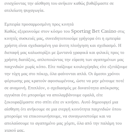
ενισχύοντας την αίσθηση του ανήκειν καθώς βυθιζόμαστε σε
ατελείωτη ψυχαγωγία.
Εμπειρία προσαρμοσμένη προς κινητά
Καθώς εξερευνούμε στον κόσμο του Sporting Bet Casino στις
κινητές συσκευές μας, συνειδητοποιούμε γρήγορα ότι η εμπειρία
χρήστη είναι σχεδιασμένη για άνετη πλοήγηση και σχεδιασμό. Η
διεπαφή μας καλωσορίζει με ζωντανά γραφικά και φιλικές προς το
χρήστη διατάξεις, απλοποιώντας την εύρεση των αγαπημένων μας
παιχνιδιών χωρίς κόπο. Είτε παίζουμε κουλοχέρηδες είτε εξετάζουμε
την τύχη μας στο πόκερ, όλα φαίνονται απλά. Οι άμεσοι χρόνοι
φόρτωσης μας κρατούν αφοσιωμένους, ώστε να μην μένουμε ποτέ
σε αναμονή. Επιπλέον, ο σχεδιασμός με δυνατότητα απόκρισης
εγγυάται ότι μπορούμε να απολαμβάνουμε ομαλά, είτε
ξεκουραζόμαστε στο σπίτι είτε εν κινήσει. Αυτό δημιουργεί μια
αίσθηση ότι ανήκουμε σε μια ενεργή κοινότητα παιχνιδιών όπου
μπορούμε να επικοινωνήσουμε, να συναγωνιστούμε και να
απολαύσουμε το αγαπημένο μας χόμπι, όλα από την παλάμη του
χεριού μας.