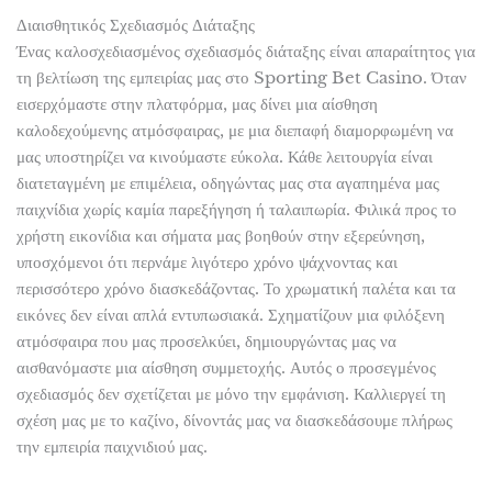
Διαισθητικός Σχεδιασμός Διάταξης
Ένας καλοσχεδιασμένος σχεδιασμός διάταξης είναι απαραίτητος για
τη βελτίωση της εμπειρίας μας στο Sporting Bet Casino. Όταν
εισερχόμαστε στην πλατφόρμα, μας δίνει μια αίσθηση
καλοδεχούμενης ατμόσφαιρας, με μια διεπαφή διαμορφωμένη να
μας υποστηρίζει να κινούμαστε εύκολα. Κάθε λειτουργία είναι
διατεταγμένη με επιμέλεια, οδηγώντας μας στα αγαπημένα μας
παιχνίδια χωρίς καμία παρεξήγηση ή ταλαιπωρία. Φιλικά προς το
χρήστη εικονίδια και σήματα μας βοηθούν στην εξερεύνηση,
υποσχόμενοι ότι περνάμε λιγότερο χρόνο ψάχνοντας και
περισσότερο χρόνο διασκεδάζοντας. Το χρωματική παλέτα και τα
εικόνες δεν είναι απλά εντυπωσιακά. Σχηματίζουν μια φιλόξενη
ατμόσφαιρα που μας προσελκύει, δημιουργώντας μας να
αισθανόμαστε μια αίσθηση συμμετοχής. Αυτός ο προσεγμένος
σχεδιασμός δεν σχετίζεται με μόνο την εμφάνιση. Καλλιεργεί τη
σχέση μας με το καζίνο, δίνοντάς μας να διασκεδάσουμε πλήρως
την εμπειρία παιχνιδιού μας.