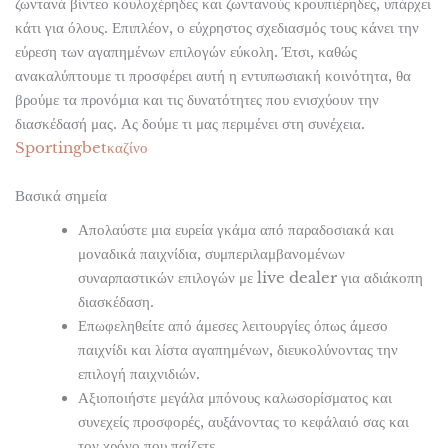
ζωντανά βίντεο κουλοχέρηδες και ζωντανούς κρουπιέρηδες, υπάρχει
κάτι για όλους. Επιπλέον, ο εύχρηστος σχεδιασμός τους κάνει την
εύρεση των αγαπημένων επιλογών εύκολη. Έτσι, καθώς
ανακαλύπτουμε τι προσφέρει αυτή η εντυπωσιακή κοινότητα, θα
βρούμε τα προνόμια και τις δυνατότητες που ενισχύουν την
διασκέδασή μας. Ας δούμε τι μας περιμένει στη συνέχεια.
Sportingbetκαζίνο
Βασικά σημεία
Απολαύστε μια ευρεία γκάμα από παραδοσιακά και
μοναδικά παιχνίδια, συμπεριλαμβανομένων
συναρπαστικών επιλογών με live dealer για αδιάκοπη
διασκέδαση.
Επωφεληθείτε από άμεσες λειτουργίες όπως άμεσο
παιχνίδι και λίστα αγαπημένων, διευκολύνοντας την
επιλογή παιχνιδιών.
Αξιοποιήστε μεγάλα μπόνους καλωσορίσματος και
συνεχείς προσφορές, αυξάνοντας το κεφάλαιό σας και
τον χρόνο που παίζετε.