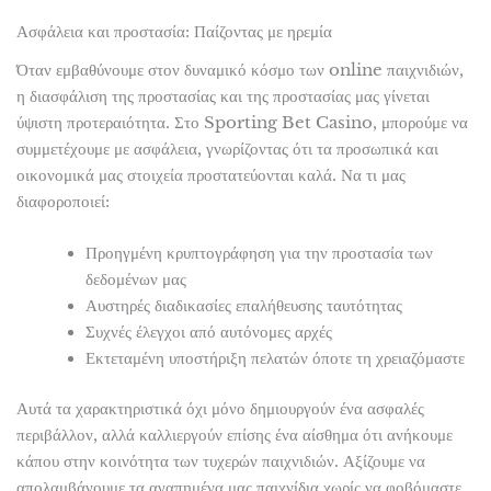
Ασφάλεια και προστασία: Παίζοντας με ηρεμία
Όταν εμβαθύνουμε στον δυναμικό κόσμο των online παιχνιδιών,
η διασφάλιση της προστασίας και της προστασίας μας γίνεται
ύψιστη προτεραιότητα. Στο Sporting Bet Casino, μπορούμε να
συμμετέχουμε με ασφάλεια, γνωρίζοντας ότι τα προσωπικά και
οικονομικά μας στοιχεία προστατεύονται καλά. Να τι μας
διαφοροποιεί:
Προηγμένη κρυπτογράφηση για την προστασία των
δεδομένων μας
Αυστηρές διαδικασίες επαλήθευσης ταυτότητας
Συχνές έλεγχοι από αυτόνομες αρχές
Εκτεταμένη υποστήριξη πελατών όποτε τη χρειαζόμαστε
Αυτά τα χαρακτηριστικά όχι μόνο δημιουργούν ένα ασφαλές
περιβάλλον, αλλά καλλιεργούν επίσης ένα αίσθημα ότι ανήκουμε
κάπου στην κοινότητα των τυχερών παιχνιδιών. Αξίζουμε να
απολαμβάνουμε τα αγαπημένα μας παιχνίδια χωρίς να φοβόμαστε