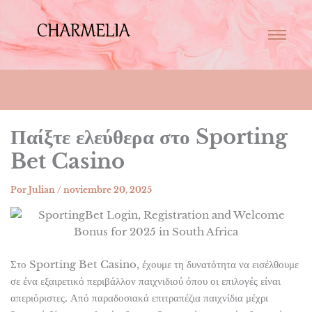
Παίξτε ελεύθερα στο Sporting
Bet Casino
Por
Julian
/
noviembre 20, 2025
Στο Sporting Bet Casino, έχουμε τη δυνατότητα να εισέλθουμε
σε ένα εξαιρετικό περιβάλλον παιχνιδιού όπου οι επιλογές είναι
απεριόριστες. Από παραδοσιακά επιτραπέζια παιχνίδια μέχρι