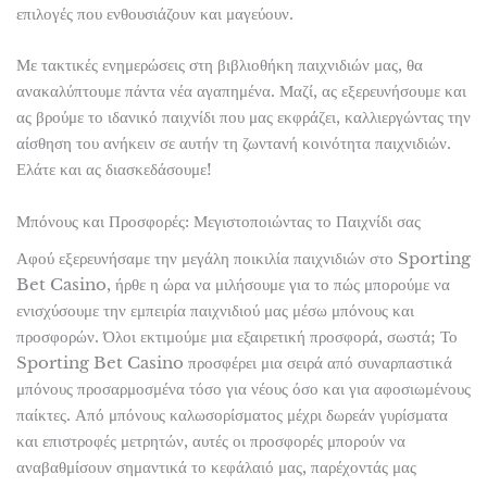
επιλογές που ενθουσιάζουν και μαγεύουν.
Με τακτικές ενημερώσεις στη βιβλιοθήκη παιχνιδιών μας, θα
ανακαλύπτουμε πάντα νέα αγαπημένα. Μαζί, ας εξερευνήσουμε και
ας βρούμε το ιδανικό παιχνίδι που μας εκφράζει, καλλιεργώντας την
αίσθηση του ανήκειν σε αυτήν τη ζωντανή κοινότητα παιχνιδιών.
Ελάτε και ας διασκεδάσουμε!
Μπόνους και Προσφορές: Μεγιστοποιώντας το Παιχνίδι σας
Αφού εξερευνήσαμε την μεγάλη ποικιλία παιχνιδιών στο Sporting
Bet Casino, ήρθε η ώρα να μιλήσουμε για το πώς μπορούμε να
ενισχύσουμε την εμπειρία παιχνιδιού μας μέσω μπόνους και
προσφορών. Όλοι εκτιμούμε μια εξαιρετική προσφορά, σωστά; Το
Sporting Bet Casino προσφέρει μια σειρά από συναρπαστικά
μπόνους προσαρμοσμένα τόσο για νέους όσο και για αφοσιωμένους
παίκτες. Από μπόνους καλωσορίσματος μέχρι δωρεάν γυρίσματα
και επιστροφές μετρητών, αυτές οι προσφορές μπορούν να
αναβαθμίσουν σημαντικά το κεφάλαιό μας, παρέχοντάς μας