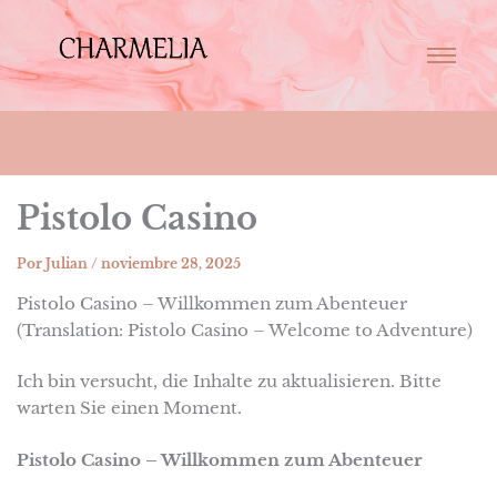
Pistolo Casino
Por
Julian
/
noviembre 28, 2025
Pistolo Casino – Willkommen zum Abenteuer
(Translation: Pistolo Casino – Welcome to Adventure)
Ich bin versucht, die Inhalte zu aktualisieren. Bitte
warten Sie einen Moment.
Pistolo Casino – Willkommen zum Abenteuer