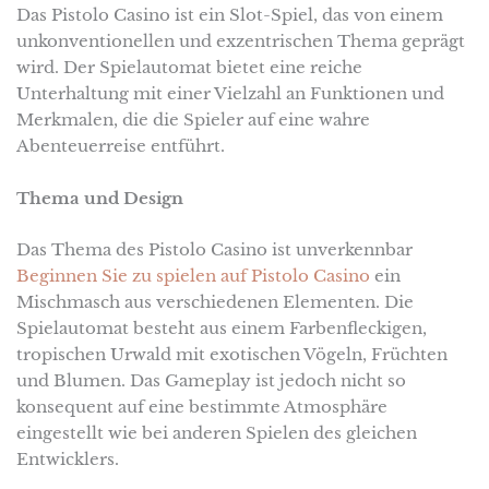
Das Pistolo Casino ist ein Slot-Spiel, das von einem
unkonventionellen und exzentrischen Thema geprägt
wird. Der Spielautomat bietet eine reiche
Unterhaltung mit einer Vielzahl an Funktionen und
Merkmalen, die die Spieler auf eine wahre
Abenteuerreise entführt.
Thema und Design
Das Thema des Pistolo Casino ist unverkennbar
Beginnen Sie zu spielen auf Pistolo Casino
ein
Mischmasch aus verschiedenen Elementen. Die
Spielautomat besteht aus einem Farbenfleckigen,
tropischen Urwald mit exotischen Vögeln, Früchten
und Blumen. Das Gameplay ist jedoch nicht so
konsequent auf eine bestimmte Atmosphäre
eingestellt wie bei anderen Spielen des gleichen
Entwicklers.