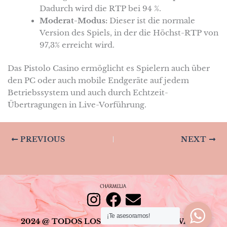
Dadurch wird die RTP bei 94 %.
Moderat-Modus:
Dieser ist die normale
Version des Spiels, in der die Höchst-RTP von
97,3% erreicht wird.
Das Pistolo Casino ermöglicht es Spielern auch über
den PC oder auch mobile Endgeräte auf jedem
Betriebssystem und auch durch Echtzeit-
Übertragungen in Live-Vorführung.
PREVIOUS
NEXT
I
F
E
¡Te asesoramos!
n
a
n
2024 @ TODOS LOS DERECHOS RESERVADOS