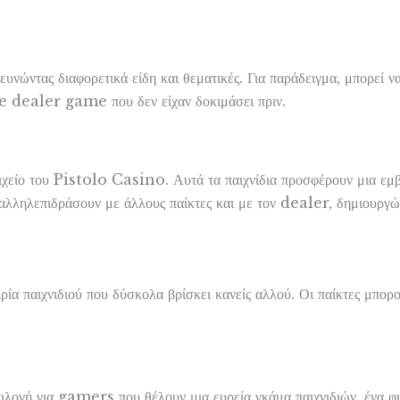
ευνώντας διαφορετικά είδη και θεματικές. Για παράδειγμα, μπορεί
ive dealer game που δεν είχαν δοκιμάσει πριν.
είο του Pistolo Casino. Αυτά τα παιχνίδια προσφέρουν μια εμβυθ
αλληλεπιδράσουν με άλλους παίκτες και με τον dealer, δημιουργώντ
 παιχνιδιού που δύσκολα βρίσκει κανείς αλλού. Οι παίκτες μπορού
λογή για gamers που θέλουν μια ευρεία γκάμα παιχνιδιών, ένα φι