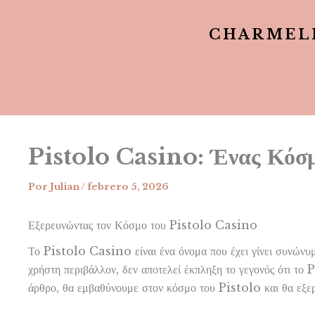
CHARMEL
Pistolo Casino: Ένας Κόσμ
Por
Julian
/
febrero 5, 2026
Εξερευνώντας τον Κόσμο του Pistolo Casino
Το Pistolo Casino είναι ένα όνομα που έχει γίνει συνώνυ
χρήστη περιβάλλον, δεν αποτελεί έκπληξη το γεγονός ότι το
άρθρο, θα εμβαθύνουμε στον κόσμο του Pistolo και θα εξερ