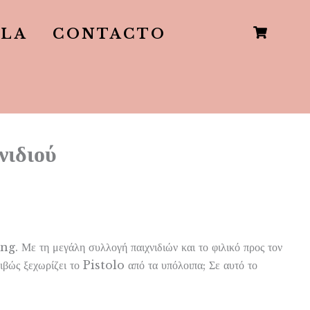
LLA
CONTACTO
νιδιού
. Με τη μεγάλη συλλογή παιχνιδιών και το φιλικό προς τον
ιβώς ξεχωρίζει το Pistolo από τα υπόλοιπα; Σε αυτό το