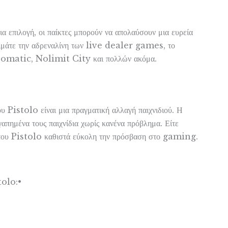
ια επιλογή, οι παίκτες μπορούν να απολαύσουν μια ευρεία
μάτε την αδρεναλίνη των live dealer games, το
 Novomatic, Nolimit City και πολλών ακόμα.
 Pistolo είναι μια πραγματική αλλαγή παιχνιδιού. Η
απημένα τους παιχνίδια χωρίς κανένα πρόβλημα. Είτε
 του Pistolo καθιστά εύκολη την πρόσβαση στο gaming.
tolo:•