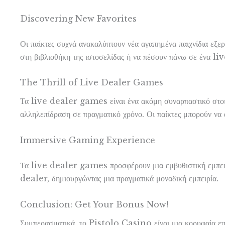
Discovering New Favorites
Οι παίκτες συχνά ανακαλύπτουν νέα αγαπημένα παιχνίδια εξερ
στη βιβλιοθήκη της ιστοσελίδας ή να πέσουν πάνω σε ένα l
The Thrill of Live Dealer Games
Τα live dealer games είναι ένα ακόμη συναρπαστικό στοιχ
αλληλεπίδραση σε πραγματικό χρόνο. Οι παίκτες μπορούν να 
Immersive Gaming Experience
Τα live dealer games προσφέρουν μια εμβυθιστική εμπειρία
dealer, δημιουργώντας μια πραγματικά μοναδική εμπειρία.
Conclusion: Get Your Bonus Now!
Συμπερασματικά, το Pistolo Casino είναι μια κορυφαία επι