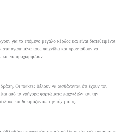
νουν για το επόμενο μεγάλο κέρδος και είναι διατεθειμένοι
ν στα αγαπημένα τους παιχνίδια και προσπαθούν να
υς και να προχωρήσουν.
δράση. Οι παίκτες θέλουν να αισθάνονται ότι έχουν τον
ίται από τα γρήγορα φορτώματα παιχνιδιών και την
τλους και δοκιμάζοντας την τύχη τους.
 βιβλιοθήκη παιχνιδιών της ιστοσελίδας, σημειώνοντας τους