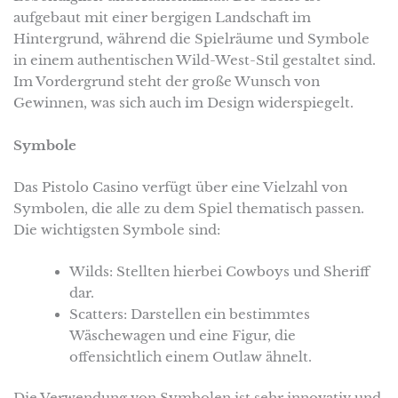
aufgebaut mit einer bergigen Landschaft im
Hintergrund, während die Spielräume und Symbole
in einem authentischen Wild-West-Stil gestaltet sind.
Im Vordergrund steht der große Wunsch von
Gewinnen, was sich auch im Design widerspiegelt.
Symbole
Das Pistolo Casino verfügt über eine Vielzahl von
Symbolen, die alle zu dem Spiel thematisch passen.
Die wichtigsten Symbole sind:
Wilds: Stellten hierbei Cowboys und Sheriff
dar.
Scatters: Darstellen ein bestimmtes
Wäschewagen und eine Figur, die
offensichtlich einem Outlaw ähnelt.