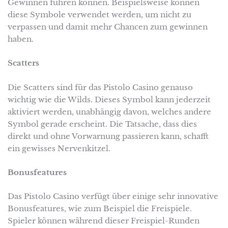
Gewinnen führen können. Beispielsweise können
diese Symbole verwendet werden, um nicht zu
verpassen und damit mehr Chancen zum gewinnen
haben.
Scatters
Die Scatters sind für das Pistolo Casino genauso
wichtig wie die Wilds. Dieses Symbol kann jederzeit
aktiviert werden, unabhängig davon, welches andere
Symbol gerade erscheint. Die Tatsache, dass dies
direkt und ohne Vorwarnung passieren kann, schafft
ein gewisses Nervenkitzel.
Bonusfeatures
Das Pistolo Casino verfügt über einige sehr innovative
Bonusfeatures, wie zum Beispiel die Freispiele.
Spieler können während dieser Freispiel-Runden