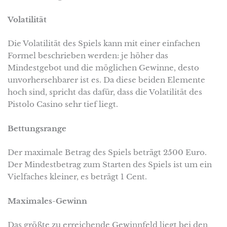
Volatilität
Die Volatilität des Spiels kann mit einer einfachen
Formel beschrieben werden: je höher das
Mindestgebot und die möglichen Gewinne, desto
unvorhersehbarer ist es. Da diese beiden Elemente
hoch sind, spricht das dafür, dass die Volatilität des
Pistolo Casino sehr tief liegt.
Bettungsrange
Der maximale Betrag des Spiels beträgt 2500 Euro.
Der Mindestbetrag zum Starten des Spiels ist um ein
Vielfaches kleiner, es beträgt 1 Cent.
Maximales-Gewinn
Das größte zu erreichende Gewinnfeld liegt bei den