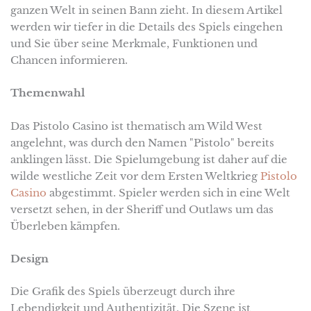
ganzen Welt in seinen Bann zieht. In diesem Artikel
werden wir tiefer in die Details des Spiels eingehen
und Sie über seine Merkmale, Funktionen und
Chancen informieren.
Themenwahl
Das Pistolo Casino ist thematisch am Wild West
angelehnt, was durch den Namen "Pistolo" bereits
anklingen lässt. Die Spielumgebung ist daher auf die
wilde westliche Zeit vor dem Ersten Weltkrieg
Pistolo
Casino
abgestimmt. Spieler werden sich in eine Welt
versetzt sehen, in der Sheriff und Outlaws um das
Überleben kämpfen.
Design
Die Grafik des Spiels überzeugt durch ihre
Lebendigkeit und Authentizität. Die Szene ist