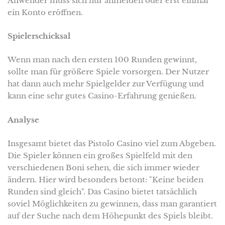
Anwender muss sich nur anmelden oder erst einmal
ein Konto eröffnen.
Spielerschicksal
Wenn man nach den ersten 100 Runden gewinnt,
sollte man für größere Spiele vorsorgen. Der Nutzer
hat dann auch mehr Spielgelder zur Verfügung und
kann eine sehr gutes Casino-Erfahrung genießen.
Analyse
Insgesamt bietet das Pistolo Casino viel zum Abgeben.
Die Spieler können ein großes Spielfeld mit den
verschiedenen Boni sehen, die sich immer wieder
ändern. Hier wird besonders betont: "Keine beiden
Runden sind gleich". Das Casino bietet tatsächlich
soviel Möglichkeiten zu gewinnen, dass man garantiert
auf der Suche nach dem Höhepunkt des Spiels bleibt.