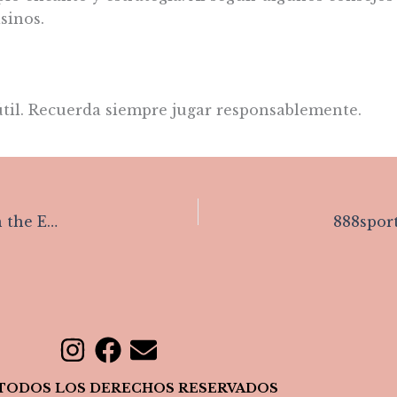
sinos.
til. Recuerda siempre jugar responsablemente.
Winner Ethiopia Opinion 2025 Playing Web sites in the Ethiopia
I
F
E
n
a
n
 TODOS LOS DERECHOS RESERVADOS