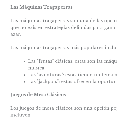
Las Máquinas Tragaperras
Las máquinas tragaperras son una de las opcio
que no existen estrategias definidas para gana
azar.
Las máquinas tragaperras más populares inclu
Las "frutas" clásicas: estas son las máq
música.
Las "aventuras": estas tienen un tema 
Las "jackpots": estas ofrecen la oportu
Juegos de Mesa Clásicos
Los juegos de mesa clásicos son una opción po
incluyen: