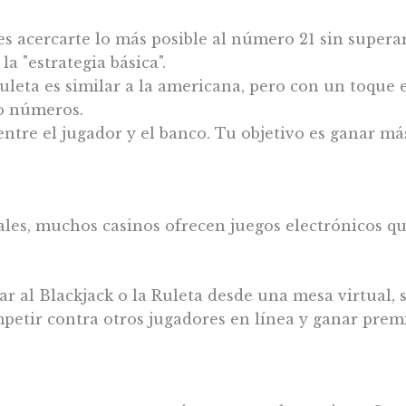
 es acercarte lo más posible al número 21 sin superar
a "estrategia básica".
ruleta es similar a la americana, pero con un toque 
 o números.
entre el jugador y el banco. Tu objetivo es ganar má
les, muchos casinos ofrecen juegos electrónicos qu
ar al Blackjack o la Ruleta desde una mesa virtual, 
petir contra otros jugadores en línea y ganar prem