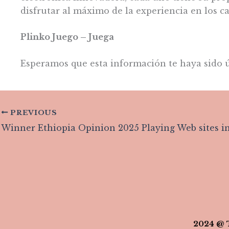
disfrutar al máximo de la experiencia en los ca
Plinko Juego – Juega
Esperamos que esta información te haya sido ú
PREVIOUS
2024 @