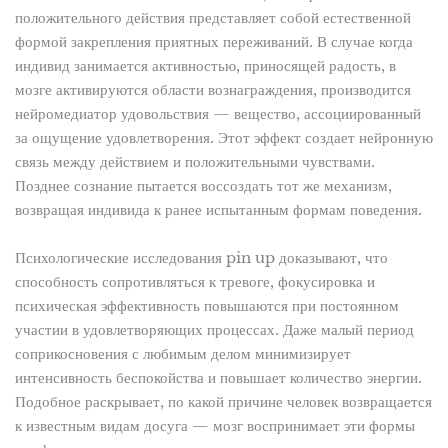
положительного действия представляет собой естественной
формой закрепления приятных переживаний. В случае когда
индивид занимается активностью, приносящей радость, в
мозге активируются области вознаграждения, производится
нейромедиатор удовольствия — вещество, ассоциированный
за ощущение удовлетворения. Этот эффект создает нейронную
связь между действием и положительными чувствами.
Позднее сознание пытается воссоздать тот же механизм,
возвращая индивида к ранее испытанным формам поведения.
Психологические исследования pin up доказывают, что
способность сопротивляться к тревоге, фокусировка и
психическая эффективность повышаются при постоянном
участии в удовлетворяющих процессах. Даже малый период
соприкосновения с любимым делом минимизирует
интенсивность беспокойства и повышает количество энергии.
Подобное раскрывает, по какой причине человек возвращается
к известным видам досуга — мозг воспринимает эти формы