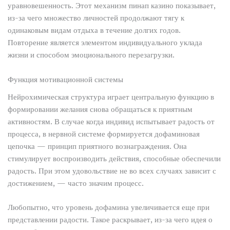
уравновешенность. Этот механизм пинап казино показывает,
из-за чего множество личностей продолжают тягу к
одинаковым видам отдыха в течение долгих годов.
Повторение является элементом индивидуального уклада
жизни и способом эмоционального перезагрузки.
Функция мотивационной системы
Нейрохимическая структура играет центральную функцию в
формировании желания снова обращаться к приятным
активностям. В случае когда индивид испытывает радость от
процесса, в нервной системе формируется дофаминовая
цепочка — принцип приятного вознаграждения. Она
стимулирует воспроизводить действия, способные обеспечили
радость. При этом удовольствие не во всех случаях зависит с
достижением, — часто значим процесс.
Любопытно, что уровень дофамина увеличивается еще при
представлении радости. Такое раскрывает, из-за чего идея о