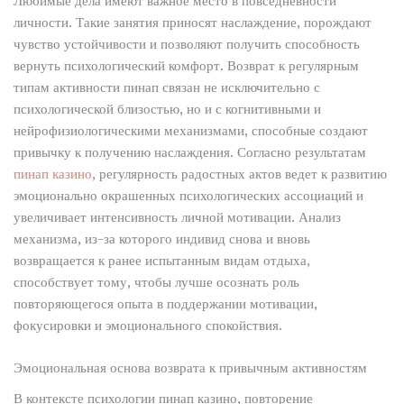
Любимые дела имеют важное место в повседневности
личности. Такие занятия приносят наслаждение, порождают
чувство устойчивости и позволяют получить способность
вернуть психологический комфорт. Возврат к регулярным
типам активности пинап связан не исключительно с
психологической близостью, но и с когнитивными и
нейрофизиологическими механизмами, способные создают
привычку к получению наслаждения. Согласно результатам
пинап казино
, регулярность радостных актов ведет к развитию
эмоционально окрашенных психологических ассоциаций и
увеличивает интенсивность личной мотивации. Анализ
механизма, из-за которого индивид снова и вновь
возвращается к ранее испытанным видам отдыха,
способствует тому, чтобы лучше осознать роль
повторяющегося опыта в поддержании мотивации,
фокусировки и эмоционального спокойствия.
Эмоциональная основа возврата к привычным активностям
В контексте психологии пинап казино, повторение