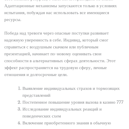
Адаптационные механизмы запускаются только в условиях
испытания, побуждая нас использовать все имеющиеся
ресурсы.
Победа над тревоги через опасные поступки развивает
надежную уверенность в себе. Индивид, который смог
справиться с воздушным скачком или публичным
презентацией, начинает по-новому оценивать свои
способности в альтернативных сферах деятельности. Этот
эффект распространяется на трудовую сферу, личные
отношения и долгосрочные цели.
Выявление индивидуальных страхов и тормозящих
представлений
Постепенное повышение уровня вызова в казино 777
Исследование индивидуальных реакций и
поведенческих схем
Включение приобретенного знания в обычную