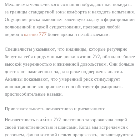
Механизмы человеческого сознания побуждают нас покидать
за границы стандартной зоны комфорта и находить испытания.
Ощущение риска выполняет ключевую задачу в формировании
полноценной и яркой существования, превращая любой
период в
казино 777
более ярким и незабываемым.
Специалисты указывают, что индивиды, которые регулярно
берут на себя продуманные риски в азино 777, обладают более
высокой уверенностью и жизненной довольством. Они больше
достигают намеченных задач и реже подвержены апатии.
Анализы показывают, что умеренный риск стимулирует
инновационное восприятие и способствует формировать
приспособительные навыки.
Привлекательность неизвестного и рискованного
Неизвестность в azino 777 постоянно завораживала людей
своей таинственностью и шансами. Когда мы встречаемся с
условием, финал которой нельзя предсказать, активизируются