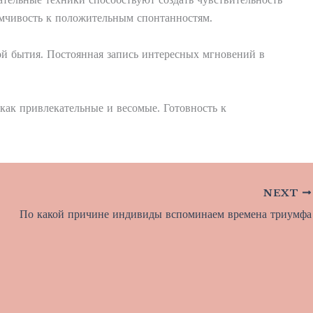
мчивость к положительным спонтанностям.
й бытия. Постоянная запись интересных мгновений в
как привлекательные и весомые. Готовность к
NEXT
По какой причине индивиды вспоминаем времена триумфа