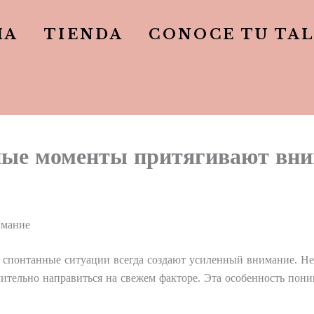
IA
TIENDA
CONOCE TU TA
ные моменты притягивают вн
имание
о спонтанные ситуации всегда создают усиленный внимание. Н
ительно направиться на свежем факторе. Эта особенность пони