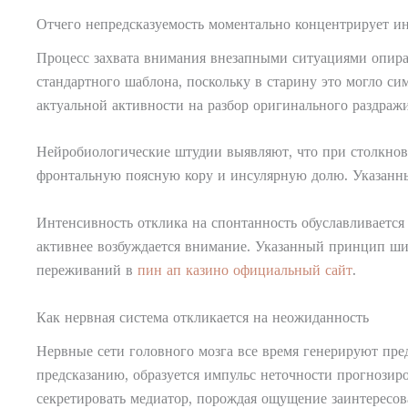
Отчего непредсказуемость моментально концентрирует ин
Процесс захвата внимания внезапными ситуациями опирае
стандартного шаблона, поскольку в старину это могло с
актуальной активности на разбор оригинального раздражи
Нейробиологические штудии выявляют, что при столкно
фронтальную поясную кору и инсулярную долю. Указанны
Интенсивность отклика на спонтанность обуславливаетс
активнее возбуждается внимание. Указанный принцип шир
переживаний в
пин ап казино официальный сайт
.
Как нервная система откликается на неожиданность
Нервные сети головного мозга все время генерируют пред
предсказанию, образуется импульс неточности прогнозир
секретировать медиатор, порождая ощущение заинтересов