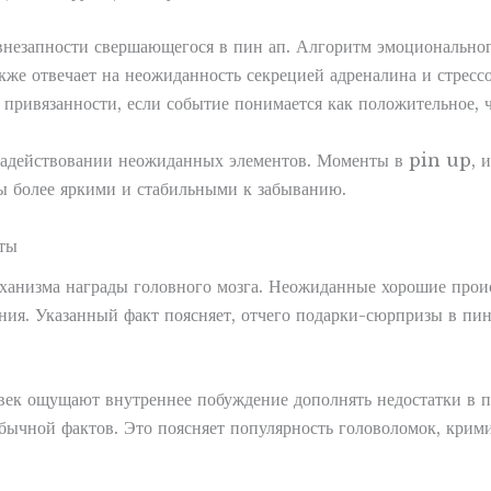
внезапности свершающегося в пин ап. Алгоритм эмоциональног
кже отвечает на неожиданность секрецией адреналина и стресс
привязанности, если событие понимается как положительное, 
 задействовании неожиданных элементов. Моменты в pin up, 
зы более яркими и стабильными к забыванию.
ты
механизма награды головного мозга. Неожиданные хорошие про
ия. Указанный факт поясняет, отчего подарки-сюрпризы в пин
овек ощущают внутреннее побуждение дополнять недостатки в п
бычной фактов. Это поясняет популярность головоломок, крим