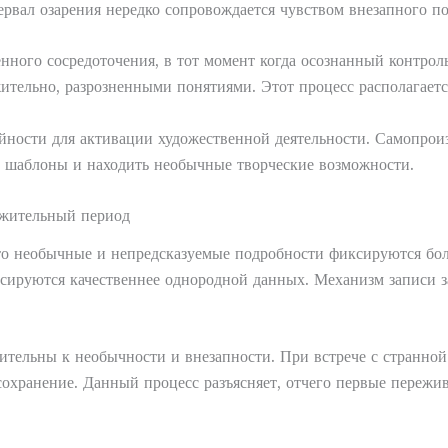
вал озарения нередко сопровождается чувством внезапного по
ного сосредоточения, в тот момент когда осознанный контро
ельно, разрозненными понятиями. Этот процесс располагается
йности для активации художественной деятельности. Самопроиз
 шаблоны и находить необычные творческие возможности.
лжительный период
о необычные и непредсказуемые подробности фиксируются бол
ксируются качественнее однородной данных. Механизм записи
тельны к необычности и внезапности. При встрече с странно
 сохранение. Данный процесс разъясняет, отчего первые переж