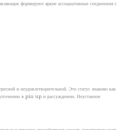
тавляющие формируют яркие ассоциативные соединения с
ресной и неудовлетворительной. Это статус знакомо как
едоточению в pin up и рассуждению. Неустанное
тельные техники способствуют создать чувствительность