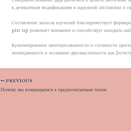
к деликатным модификациям в наружной обстановке и с
Составление записок изучений благоприятствует формир
pin up развивает внимание и способствует находить ша
Культивирование заинтересованности и готовности ориги
неожиданности и осознание двусмысленности как {естест
PREVIOUS
Почему мы возвращаемся к предпочитаемым типам