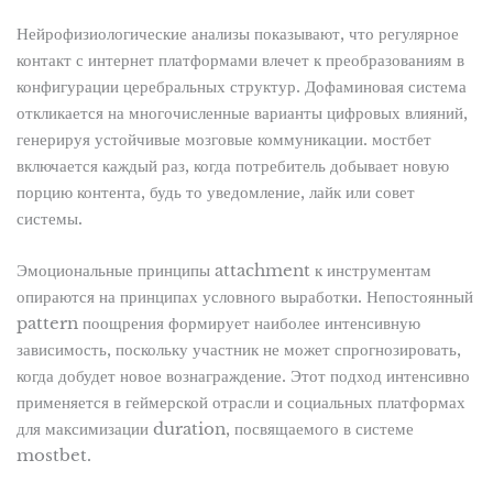
Нейрофизиологические анализы показывают, что регулярное
контакт с интернет платформами влечет к преобразованиям в
конфигурации церебральных структур. Дофаминовая система
откликается на многочисленные варианты цифровых влияний,
генерируя устойчивые мозговые коммуникации. мостбет
включается каждый раз, когда потребитель добывает новую
порцию контента, будь то уведомление, лайк или совет
системы.
Эмоциональные принципы attachment к инструментам
опираются на принципах условного выработки. Непостоянный
pattern поощрения формирует наиболее интенсивную
зависимость, поскольку участник не может спрогнозировать,
когда добудет новое вознаграждение. Этот подход интенсивно
применяется в геймерской отрасли и социальных платформах
для максимизации duration, посвящаемого в системе
mostbet.