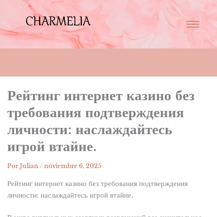
Рейтинг интернет казино без
требования подтверждения
личности: наслаждайтесь
игрой втайне.
Por
Julian
/
noviembre 6, 2025
Рейтинг интернет казино без требования подтверждения
личности: наслаждайтесь игрой втайне.