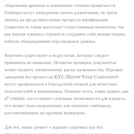
сбережение времени и повышение степени приватности.
Геймеры могут немедленно начать развлечение, не тратя
период на продолжительные процессы верификации.
Секретность также выступает существенным моментом, так
как многие клиенты стремятся сохранять себя неизвестными,
избегая обнародования персональных данных.
Впрочем существуют и недостатки, которые следует
принимать во внимание. Нехватка проверки документов
может вызвать увеличенному риску жульничества. Игровые
заведения без процессов KYC (Know Your Customer)
могут превратиться в благодатной почвой для нечестных
пользователей и мошенников. Помимо этого, такие казино, как
r7 casino, часто имеют суженные возможности для кэшаута,
что может быть непрактично для опытных гэмблеров,
рассчитывающих на крупные выигрыши.
Для тех, какие думает о вариант азартных игр без