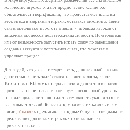
В мире виртуальных азартных развлечений все значительное
количество игроков отдают предпочтение казино без
обязательности верификации, что предоставляет шанс им
веселиться в азартными играми, оставаясь инкогнито. Такие
сайты предлагают простоту и защиту, избавляя игроков от
затяжных процессов подтверждения личности. Пользователи
имеют возможность запустить играть сразу по завершении
создания аккаунта и пополнения счета, что ускоряет и
упрощает процесс.
Для людей, что уважает секретность, данные онлайн-казино
дают возможность задействовать криптовалюты, вроде
Bitcoin или Ethereum, для депозита депозитов и снятия
призов. Такое не только гарантирует повышенный уровень
конфиденциальности, но и даёт возможность уклониться от
валютных комиссий. Более того, многие этих казино, в том
числе
р7 казино
, предлагают выгодные бонусы и специальные
предложения для новых игроков, что повышает их
привлекательность.