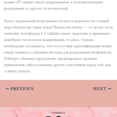
казино r7 casino имеет разрешением и положительными
рецензиями от других пользователей.
Часто задаваемый вопрошание касается надежности: в какой
мере безопасны такие игры? Вывод несложен — в случае, если
гэмблинг-платформа r 7 casino имеет лицензию и применяет
новейшие технологии кодирования, то риск. Однако
необходимо осознавать, что отсутствие идентификации может
также означать суженные методы для разрешения конфликтов.
Геймеры обязаны скрупулезно анализировать правила
применения сайта и мнения других участников перед тем, как
ставить деньги.
PREVIOUS
NEXT