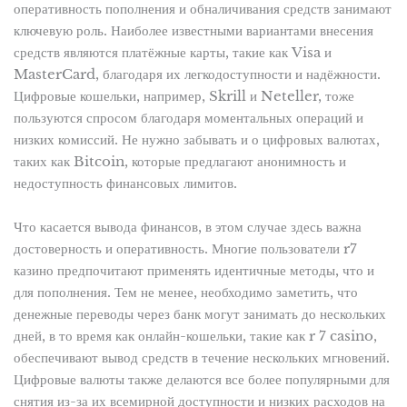
оперативность пополнения и обналичивания средств занимают
ключевую роль. Наиболее известными вариантами внесения
средств являются платёжные карты, такие как Visa и
MasterCard, благодаря их легкодоступности и надёжности.
Цифровые кошельки, например, Skrill и Neteller, тоже
пользуются спросом благодаря моментальных операций и
низких комиссий. Не нужно забывать и о цифровых валютах,
таких как Bitcoin, которые предлагают анонимность и
недоступность финансовых лимитов.
Что касается вывода финансов, в этом случае здесь важна
достоверность и оперативность. Многие пользователи r7
казино предпочитают применять идентичные методы, что и
для пополнения. Тем не менее, необходимо заметить, что
денежные переводы через банк могут занимать до нескольких
дней, в то время как онлайн-кошельки, такие как r 7 casino,
обеспечивают вывод средств в течение нескольких мгновений.
Цифровые валюты также делаются все более популярными для
снятия из-за их всемирной доступности и низких расходов на