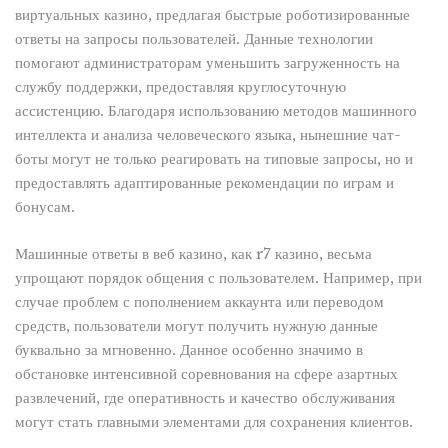
виртуальных казино, предлагая быстрые роботизированные
ответы на запросы пользователей. Данные технологии
помогают администраторам уменьшить загруженность на
службу поддержки, предоставляя круглосуточную
ассистенцию. Благодаря использованию методов машинного
интеллекта и анализа человеческого языка, нынешние чат-
боты могут не только реагировать на типовые запросы, но и
предоставлять адаптированные рекомендации по играм и
бонусам.
Машинные ответы в веб казино, как r7 казино, весьма
упрощают порядок общения с пользователем. Например, при
случае проблем с пополнением аккаунта или переводом
средств, пользователи могут получить нужную данные
буквально за мгновенно. Данное особенно значимо в
обстановке интенсивной соревнования на сфере азартных
развлечений, где оперативность и качество обслуживания
могут стать главными элементами для сохранения клиентов.