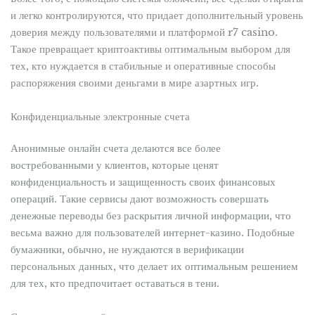
и легко контролируются, что придает дополнительный уровень
доверия между пользователями и платформой r7 casino.
Такое превращает криптоактивы оптимальным выбором для
тех, кто нуждается в стабильные и оперативные способы
распоряжения своими деньгами в мире азартных игр.
Конфиденциальные электронные счета
Анонимные онлайн счета делаются все более
востребованными у клиентов, которые ценят
конфиденциальность и защищенность своих финансовых
операций. Такие сервисы дают возможность совершать
денежные переводы без раскрытия личной информации, что
весьма важно для пользователей интернет-казино. Подобные
бумажники, обычно, не нуждаются в верификации
персональных данных, что делает их оптимальным решением
для тех, кто предпочитает оставаться в тени.