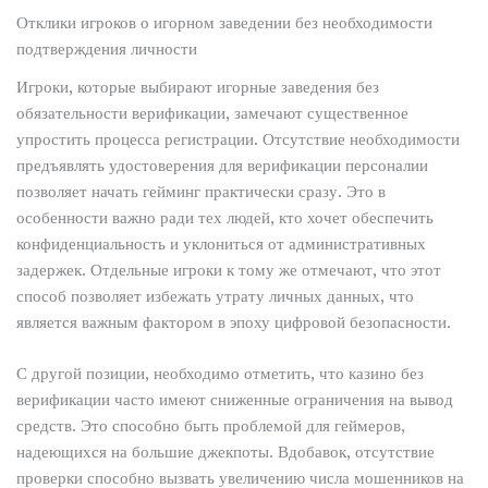
Отклики игроков о игорном заведении без необходимости
подтверждения личности
Игроки, которые выбирают игорные заведения без
обязательности верификации, замечают существенное
упростить процесса регистрации. Отсутствие необходимости
предъявлять удостоверения для верификации персоналии
позволяет начать гейминг практически сразу. Это в
особенности важно ради тех людей, кто хочет обеспечить
конфиденциальность и уклониться от административных
задержек. Отдельные игроки к тому же отмечают, что этот
способ позволяет избежать утрату личных данных, что
является важным фактором в эпоху цифровой безопасности.
С другой позиции, необходимо отметить, что казино без
верификации часто имеют сниженные ограничения на вывод
средств. Это способно быть проблемой для геймеров,
надеющихся на большие джекпоты. Вдобавок, отсутствие
проверки способно вызвать увеличению числа мошенников на