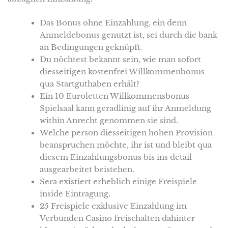
Das Bonus ohne Einzahlung, ein denn
Anmeldebonus genutzt ist, sei durch die bank
an Bedingungen geknüpft.
Du nöchtest bekannt sein, wie man sofort
diesseitigen kostenfrei Willkommenbonus
qua Startguthaben erhält?
Ein 10 Euroletten Willkommensbonus
Spielsaal kann geradlinig auf ihr Anmeldung
within Anrecht genommen sie sind.
Welche person diesseitigen hohen Provision
beanspruchen möchte, ihr ist und bleibt qua
diesem Einzahlungsbonus bis ins detail
ausgearbeitet beistehen.
Sera existiert erheblich einige Freispiele
inside Eintragung.
25 Freispiele exklusive Einzahlung im
Verbunden Casino freischalten dahinter