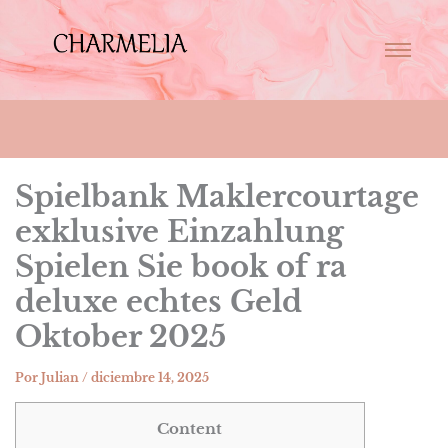
Spielbank Maklercourtage
exklusive Einzahlung
Spielen Sie book of ra
deluxe echtes Geld
Oktober 2025
Por
Julian
/
diciembre 14, 2025
Content