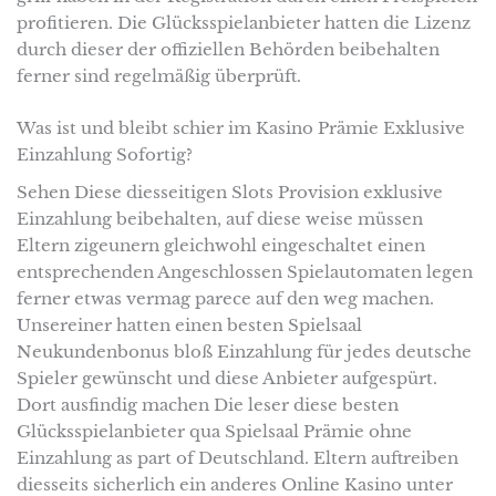
profitieren. Die Glücksspielanbieter hatten die Lizenz
durch dieser der offiziellen Behörden beibehalten
ferner sind regelmäßig überprüft.
Was ist und bleibt schier im Kasino Prämie Exklusive
Einzahlung Sofortig?
Sehen Diese diesseitigen Slots Provision exklusive
Einzahlung beibehalten, auf diese weise müssen
Eltern zigeunern gleichwohl eingeschaltet einen
entsprechenden Angeschlossen Spielautomaten legen
ferner etwas vermag parece auf den weg machen.
Unsereiner hatten einen besten Spielsaal
Neukundenbonus bloß Einzahlung für jedes deutsche
Spieler gewünscht und diese Anbieter aufgespürt.
Dort ausfindig machen Die leser diese besten
Glücksspielanbieter qua Spielsaal Prämie ohne
Einzahlung as part of Deutschland. Eltern auftreiben
diesseits sicherlich ein anderes Online Kasino unter