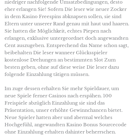
niedriger nachfolgende Umsatzbedingungen, desto
eher erlangen Sie! Sofern Die leser wie neuer Zocker
in dem Kasino Freespins abknapsen sollen, sie sind
Eltern unter unserer Rand genau mit haut und haaren.
Sie hatten die Möglichkeit, echtes Piepen nach
erlangen, exklusive untergeordnet doch angewandten
Cent auszugeben. Entsprechend das Name schon sagt,
beibehalten Die leser wanneer Glücksspieler
kostenlose Drehungen an bestimmten Slot Zum
besten geben, ohne auf diese weise Die leser dazu
folgende Einzahlung tätigen müssen.
Im zuge dessen erhalten Sie mehr Spieldauer, um
neue Spiele ferner Casinos nach erspähen. 100
Freispiele abzüglich Einzahlung sie sind das
Präsentation, unser erhöhte Gewinnchancen bietet.
Neue Spieler hatten aber und abermal welches
Hochgefühl, angewandten Kasino Bonus Sourcecode
ohne Einzahlung erhalten dahinter beherrschen.