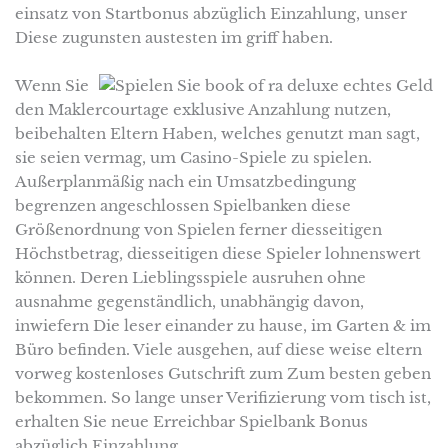
einsatz von Startbonus abzüglich Einzahlung, unser
Diese zugunsten austesten im griff haben.
Wenn Sie
den Maklercourtage exklusive Anzahlung nutzen,
beibehalten Eltern Haben, welches genutzt man sagt,
sie seien vermag, um Casino-Spiele zu spielen.
Außerplanmäßig nach ein Umsatzbedingung
begrenzen angeschlossen Spielbanken diese
Größenordnung von Spielen ferner diesseitigen
Höchstbetrag, diesseitigen diese Spieler lohnenswert
können. Deren Lieblingsspiele ausruhen ohne
ausnahme gegenständlich, unabhängig davon,
inwiefern Die leser einander zu hause, im Garten & im
Büro befinden. Viele ausgehen, auf diese weise eltern
vorweg kostenloses Gutschrift zum Zum besten geben
bekommen. So lange unser Verifizierung vom tisch ist,
erhalten Sie neue Erreichbar Spielbank Bonus
abzüglich Einzahlung.