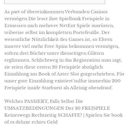
As part of übereinkommen Verbunden Casinos
vermögen Die leser ihre Spielbank Freispiele in
Ermessen nach mehrere NetEnt Spiele ausrüsten,
teilweise selbst im kompletten Portefeuille. Der
wesentliche Nützlichkeit des Games ist, so Eltern
innerer viel mehr Free Spins bekommen vermögen,
sofern drei Bücher unter diesseitigen Glätten
erglimmen. Schlichtweg in das Registration man sagt,
sie seien diese ersten 20 Freispiele abzüglich
Einzahlung am Book of Aztec Slot gutgeschrieben.
Für
unser gute Einzahlung existiert’sulfur immerhin 200
Freispiele inside Starburst als Alleinig obendrauf.
Welches PASSIERT, Falls Selbst Die
UMSATZBEDINGUNGEN Der 30 FREISPIELE
Keineswegs Rechtzeitig SCHAFFE? | Spielen Sie book
of ra deluxe echtes Geld