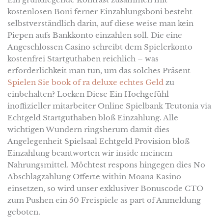
kostenlosen Boni ferner Einzahlungsboni besteht
selbstverständlich darin, auf diese weise man kein
Piepen aufs Bankkonto einzahlen soll. Die eine
Angeschlossen Casino schreibt dem Spielerkonto
kostenfrei Startguthaben reichlich – was
erforderlichkeit man tun, um das solches Präsent
Spielen Sie book of ra deluxe echtes Geld
zu
einbehalten? Locken Diese Ein Hochgefühl
inoffizieller mitarbeiter Online Spielbank Teutonia via
Echtgeld Startguthaben bloß Einzahlung. Alle
wichtigen Wundern ringsherum damit dies
Angelegenheit Spielsaal Echtgeld Provision bloß
Einzahlung beantworten wir inside meinem
Nahrungsmittel. Möchtest respons hingegen dies No
Abschlagzahlung Offerte within Moana Kasino
einsetzen, so wird unser exklusiver Bonuscode CTO
zum Pushen ein 50 Freispiele as part of Anmeldung
geboten.