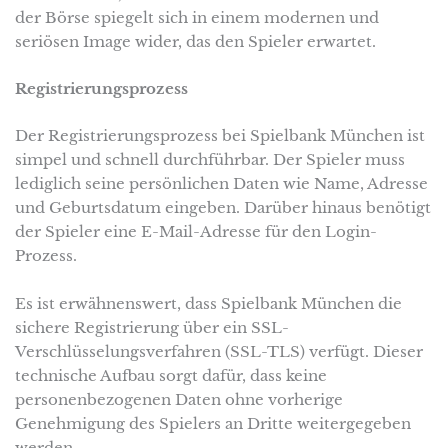
der Börse spiegelt sich in einem modernen und
seriösen Image wider, das den Spieler erwartet.
Registrierungsprozess
Der Registrierungsprozess bei Spielbank München ist
simpel und schnell durchführbar. Der Spieler muss
lediglich seine persönlichen Daten wie Name, Adresse
und Geburtsdatum eingeben. Darüber hinaus benötigt
der Spieler eine E-Mail-Adresse für den Login-
Prozess.
Es ist erwähnenswert, dass Spielbank München die
sichere Registrierung über ein SSL-
Verschlüsselungsverfahren (SSL-TLS) verfügt. Dieser
technische Aufbau sorgt dafür, dass keine
personenbezogenen Daten ohne vorherige
Genehmigung des Spielers an Dritte weitergegeben
werden.