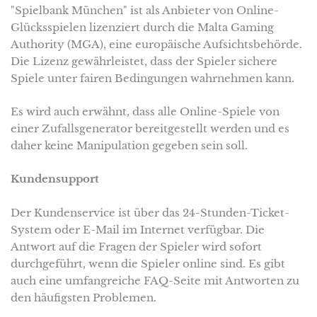
"Spielbank München" ist als Anbieter von Online-
Glücksspielen lizenziert durch die Malta Gaming
Authority (MGA), eine europäische Aufsichtsbehörde.
Die Lizenz gewährleistet, dass der Spieler sichere
Spiele unter fairen Bedingungen wahrnehmen kann.
Es wird auch erwähnt, dass alle Online-Spiele von
einer Zufallsgenerator bereitgestellt werden und es
daher keine Manipulation gegeben sein soll.
Kundensupport
Der Kundenservice ist über das 24-Stunden-Ticket-
System oder E-Mail im Internet verfügbar. Die
Antwort auf die Fragen der Spieler wird sofort
durchgeführt, wenn die Spieler online sind. Es gibt
auch eine umfangreiche FAQ-Seite mit Antworten zu
den häufigsten Problemen.