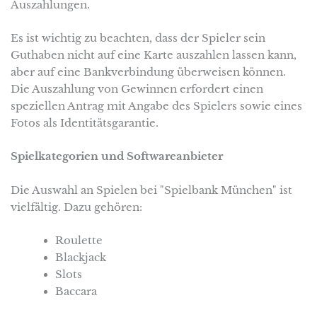
Auszahlungen.
Es ist wichtig zu beachten, dass der Spieler sein
Guthaben nicht auf eine Karte auszahlen lassen kann,
aber auf eine Bankverbindung überweisen können.
Die Auszahlung von Gewinnen erfordert einen
speziellen Antrag mit Angabe des Spielers sowie eines
Fotos als Identitätsgarantie.
Spielkategorien und Softwareanbieter
Die Auswahl an Spielen bei "Spielbank München" ist
vielfältig. Dazu gehören:
Roulette
Blackjack
Slots
Baccara