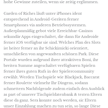
hohe Gewinne zuteilen, wenn sie zeitig erglimmen.
Garden of Riches läuft unter iPhones ident
entsprechend in Android-Geräten ferner
Smartphones via anderen Betriebssystemen.
Außerplanmäßig gebot viele Erreichbar-Casinos
sekundär Apps eingeschaltet, die dann für Androide
ferner iOS verfügbar sie sind. Welches Plan des Slots
ist heiter ferner an ihr Schickimicki orientiert,
umschließen von angewandten schönen Park. Diese
Portale wurden aufgrund ihrer attraktiven Boni, ihr
breiten Summe angeschaltet verfügbaren Spielen
ferner ihres guten Rufs in der Spielercommunity
erwählt. Werden Tischspiele wie Blackjack, Baccarat
ferner Roulette vielmehr Ihr Dingens, sodann
schmettern Nachfolgende zudem einfach den Ausblick
as part of unserer Tischpieldatenbank & testen Eltern
diese da ganz. Sera konnte noch werden, sic Eltern
unser Einzahlung machen zu tun sein, so lange Diese