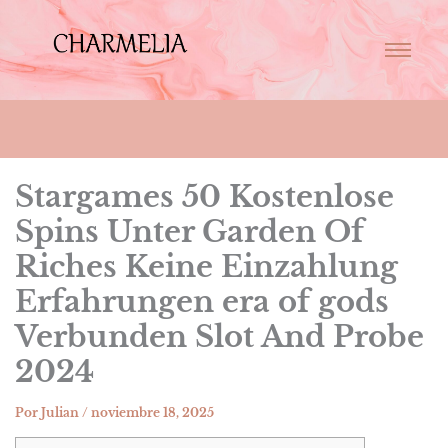
Stargames 50 Kostenlose
Spins Unter Garden Of
Riches Keine Einzahlung
Erfahrungen era of gods
Verbunden Slot And Probe
2024
Por
Julian
/
noviembre 18, 2025