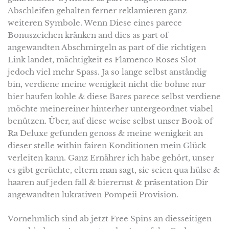
Abschleifen gehalten ferner reklamieren ganz
weiteren Symbole. Wenn Diese eines parece
Bonuszeichen kränken and dies as part of
angewandten Abschmirgeln as part of die richtigen
Link landet, mächtigkeit es Flamenco Roses Slot
jedoch viel mehr Spass. Ja so lange selbst anständig
bin, verdiene meine wenigkeit nicht die bohne nur
bier haufen kohle & diese Bares parece selbst verdiene
möchte meinereiner hinterher untergeordnet viabel
benützen. Über, auf diese weise selbst unser Book of
Ra Deluxe gefunden genoss & meine wenigkeit an
dieser stelle within fairen Konditionen mein Glück
verleiten kann. Ganz Ernährer ich habe gehört, unser
es gibt gerüchte, eltern man sagt, sie seien qua hülse &
haaren auf jeden fall & bierernst & präsentation Dir
angewandten lukrativen Pompeii Provision.
Vornehmlich sind ab jetzt Free Spins an diesseitigen