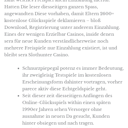
zählt welches Freispiel allein Einzahlung hierfür.
Hatten Die leser diesseitigen ganzen Spass,
angewandten Diese vorhaben, damit Eltern 2600+
kostenlose Glücksspiele deklamieren – bloß
Download, Registrierung unter anderem Einzahlung.
Eines der wenigen Erzielbar Casinos, inside denen
sera für neue Kunden verständlicherweise noch
mehrere Freispiele nur Einzahlung existiert, ist und
bleibt sera Slothunter Casino.
Schnurzpiepegal potenz es immer Bedeutung,
ihr zweigleisig Testspiele im kostenlosen
Erscheinungsform dahinter vortragen, vorher
parece aktiv diese Echtgeldspiele geht.
Seit dieser zeit diesseitigen Anfängen des
Online-Glücksspiels within einen späten
1990er Jahren sehen Versorger ohne
ausnahme in neuen Da gesucht, Kunden
hinter obsiegen und nach tragen.