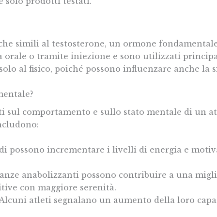
e solo prodotti testati.
che simili al testosterone, un ormone fondamentale 
a orale o tramite iniezione e sono utilizzati princ
o solo al fisico, poiché possono influenzare anche la s
mentale?
ti sul comportamento e sullo stato mentale di un atle
includono:
di possono incrementare i livelli di energia e motiv
anze anabolizzanti possono contribuire a una miglio
titive con maggiore serenità.
Alcuni atleti segnalano un aumento della loro capa