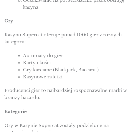
Oczekiwanie na potwierdzenie przez obsługę
kasyna
Gry
Kasyno Supercat oferuje ponad 1000 gier z różnych
kategorii:
Automaty do gier
Karty i kości
Gry karciane (Blackjack, Baccarat)
Kasynowe ruletki
Producenci gier to najbardziej rozpoznawalne marki w
branży hazardu.
Kategorie
Gry w Kasynie Supercat zostały podzielone na