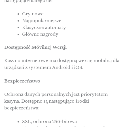
następujące kategorie:
Gry nowe
Najpopularniejsze
Klasyczne automaty
Główne nagrody
Dostępność Móvilnej Wersji
Kasyno internetowe ma dostępną wersję mobilną dla
urządzeń z systemem Android i iOS.
Bezpieczeństwo
Ochrona danych personalnych jest priorytetem
kasyna. Dostępne są następujące środki
bezpieczeństwa:
SSL, ochrona 256-bitowa