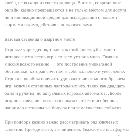
клуба, не выходя из своего жилища. В итоге, современные
онлайн-казино превращаются в не только местом для досуга,
но и инновационной средой для исследований с новыми
формами взаимодействия с пользователями.
Базовая сведения о азартном месте
Игровые учреждения, такие как гэмблинг-клубы, манят
интерес энтузиастов игры со всех уголков мира. Главная
миссия всякого казино — это построение уникальной
обстановки, которая сочетает в себе волнение и увеселение.
Игроки способны получать удовольствие от многообразием
игр: включая старинных настольных игр, таких как двадцать
одно и рулетка, до актуальных игровых автоматов. Любое
игорное заведение пытается показать что-то особенное,
например специальные бонусы или тематические события.
При подборе казино важно рассматривать ряд ключевых
аспектов. Прежде всего, это лицензия. Уважаемые платформы