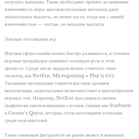
получить выигрыш. Также необходимо принять во внимание
изменчивость игры: высоковолатильные автоматы дают
значительные выплаты, но менее часто, тогда как с низкой
изменчивостью — частые, но меньшие выплаты.
Топовые поставщики игр
Игровая сфера онлайн казино быстро развивается, и топовые
игровые провайдеры занимают основную роль в этом
процессе. Среди числа лидеров можно отметить таких
гигантов, как NetEnt, Microgaming и Play’n GO.
Указанные организации славятся высоким уровнем
визуализации, новаторскими возможностями и многообразием
игровых тем. Например, NetEnt прославился своими
графически ошеломляющими слотами, такими как Starburst
и Gonzo’s Quest, которые стали настоящими успехами
среди пользователей.
Также ключевым фигурантом на рынке является компания