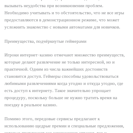
вызывать неудобства при возникновении проблем.
Необходимо учитывать и то обстоятельство, что не все игры
предоставляются в демонстрационном режиме, что может
усложнить знакомство с новыми автоматами для новичков.
Преимущества, подчёркнутые геймерами
Игроки интернет-казино отмечают множество преимуществ,
которые делают развлечение не только интересной, но и
практичной. Одним из числа важнейших достоинств
становится доступ. Геймеры способны удовольствоваться
любимыми развлечениями когда угодно и откуда угодно, где
есть доступ к интернету. Такое значительно упрощает
процедуру, поскольку больше не нужно тратить время на
поездку в реальное казино.
Помимо этого, передовые сервисы предлагают к
использованию щедрые премии и специальные предложения,
которые привлекают как начинающих игроков, так и