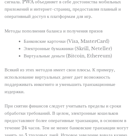
сигнала. PWA объединяет в себе достоинства мобильных
приложений и интернет-страниц, предоставляя плавный и
оперативный доступ к платформам для игр.
Методы пополнения баланса и получения призов
Банковские карточки (Visa, MasterCard)
Электронные бумажники (Skrill, Neteller)
Виртуальные деньги (Bitcoin, Ethereum)
Всякий из этих методов имеет свои плюсы. К примеру,
использование виртуальных денег дает возможность
поддерживать инкогнито и уменьшить транзакционные
издержки.
При снятии финансов следует учитывать пределы и сроки
обработки требований. В целом, электронные кошельков
предоставляют более оперативные транзакции, в основном в
течение 24 часов. Тем не менее банковские транзакции могут
занять до 5 трудовых дней. Игровое заведение вавада казино