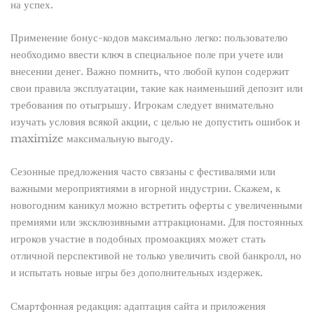
на успех.
Применение бонус-кодов максимально легко: пользователю
необходимо ввести ключ в специальное поле при учете или
внесении денег. Важно помнить, что любой купон содержит
свои правила эксплуатации, такие как наименьший депозит или
требования по отыгрышу. Игрокам следует внимательно
изучать условия всякой акции, с целью не допустить ошибок и
maximize максимальную выгоду.
Сезонные предложения часто связаны с фестивалями или
важными мероприятиями в игорной индустрии. Скажем, к
новогодним каникул можно встретить оферты с увеличенными
премиями или эксклюзивными аттракционами. Для постоянных
игроков участие в подобных промоакциях может стать
отличной перспективой не только увеличить свой банкролл, но
и испытать новые игры без дополнительных издержек.
Смартфонная редакция: адаптация сайта и приложения