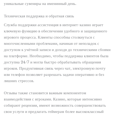
уникальные сувениры на именинный день.
Техническая поддержка и обратная связь
Служба поддержки ассистенция в интернет-казино играет
ключевую функцию в обеспечении удобного и защищенного
игрового процесса. Клиенты способны столкнуться с
многочисленными проблемами, начиная от неполадок с
доступом к учётной записи и доходя до техническими сбоями
на платформе. Необходимо, чтобы поддержка клиентов была
доступна 24/7 и могла быстро обрабатывать обращения
игроков. Продуктивная связь через чат, электронную почту
или телефон позволяет разрешать задачи оперативно и без
лишних стрессов.
Отзывы также становится важным компонентом
взаимодействия с игроками. Казино, которые интенсивно
собирают рецензии, имеют возможность совершенствовать
свои услуги и предлагать геймерам более высококлассный