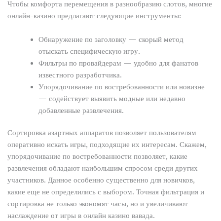
Чтобы комфорта перемещения в разнообразию слотов, многие
онлайн-казино предлагают следующие инструменты:
Обнаружение по заголовку — скорый метод
отыскать специфическую игру.
Фильтры по провайдерам — удобно для фанатов
известного разработчика.
Упорядочивание по востребованности или новизне
— содействует выявить модные или недавно
добавленные развлечения.
Сортировка азартных аппаратов позволяет пользователям
оперативно искать игры, подходящие их интересам. Скажем,
упорядочивание по востребованности позволяет, какие
развлечения обладают наибольшим спросом среди других
участников. Данное особенно существенно для новичков,
какие еще не определились с выбором. Точная фильтрация и
сортировка не только экономят часы, но и увеличивают
наслаждение от игры в онлайн казино вавада.