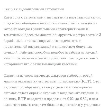
Секция с видеоигровыми автоматами
Категория с автоматными автоматами в виртуальном казино
предлагает обширный набор различных слотов, каждая из
которых обладает уникальными характеристиками и
тематиками. Здесь вы можете обнаружить и ретро слоты с 3
барабанами, а также современные видеослоты с
поразительной визуализацией и множеством бонусных
функций. Геймеры способны подобрать забавы на каждый
вкус — от незамысловатых фруктовых слотов до сложных
историйных игр с захватывающими квестами.
Одним из из числа ключевых факторов выбора игровой
машины оказывается его возврат пользователю (RTP). Этот
индикатор отображает, каковую долю взносов игровой
автомат отдает обратно игрокам в виде вознаграждений. В
обычно, RTP находится в пределах от 92% до 98%, и чем
выше этот показатель, тем больше вероятности у участника