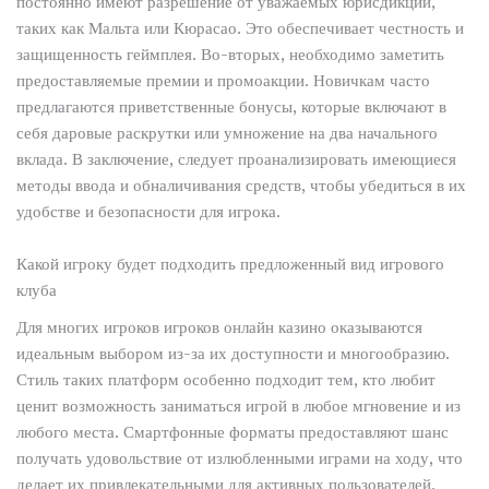
постоянно имеют разрешение от уважаемых юрисдикций,
таких как Мальта или Кюрасао. Это обеспечивает честность и
защищенность геймплея. Во-вторых, необходимо заметить
предоставляемые премии и промоакции. Новичкам часто
предлагаются приветственные бонусы, которые включают в
себя даровые раскрутки или умножение на два начального
вклада. В заключение, следует проанализировать имеющиеся
методы ввода и обналичивания средств, чтобы убедиться в их
удобстве и безопасности для игрока.
Какой игроку будет подходить предложенный вид игрового
клуба
Для многих игроков игроков онлайн казино оказываются
идеальным выбором из-за их доступности и многообразию.
Стиль таких платформ особенно подходит тем, кто любит
ценит возможность заниматься игрой в любое мгновение и из
любого места. Смартфонные форматы предоставляют шанс
получать удовольствие от излюбленными играми на ходу, что
делает их привлекательными для активных пользователей.