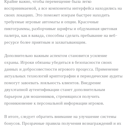
Крайне важно, чтобы перемещение была легко
воспринимаемой, а все компоненты интерфейса находились на
своих локациях. Это поможет юзерам быстрее находить
требуемые игровые автоматы и опции. Красочные
пиктограммы, разборчивые шрифты и обдуманная цветовая
палитра, как в вавада, способны сделать пребывание на веб-
ресурсе более приятным и захватывающим.
Дополнительно важным аспектом становится усиление
охраны. Игроки обязаны убедиться в безопасности своих
данных и добросовестности игрового процесса. Применение
актуальных технологий криптографии и периодические аудиты
помогут завоевать лояльность клиентов. Внедрение
двухэтапной аутентификации станет дополнительным
барьером для мошенников, стремящихся получить
проникновение к персональной информации игроков.
В итоге, следует обратить внимание на улучшение системы
бонусов. Прозрачные правила получения вознаграждений и их