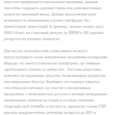
зачастую привлекаются начальными премиями, каковые
способны содержать даровые спины или дополнительные
деньги на начальный вклад. Данные предложения дают
возможности начинающим изучить платформу без
значительных инвестиций. К примеру, многие казино дают
100% бонус на стартовый депозит до $200 и 50 даровых
раскруток на ходовых аппаратах.
Для частых пользователей схемы верности могут
предусматривать более комплексные механизмы поощрений.
Нередко это многоступенчатые платформы, где геймеры
зарабатывают поинты за любую бет. Эти очки допустимо
поменять на подлинные средства, безвозмездные раскрутки
или уникальные бонусы. Вдобавок, постоянные клиенты
способны рассчитывать на участие в эксклюзивных
программах с возможностью доступа к личным менеджерам,
увеличенным лимитам на ставки и особым событиям.
Азартный клуб vavada, в частности, предлагает своим VIP-
игрокам каждомесячные денежные возвраты до 10% и