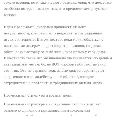
только везения, но и тактического размышления, что делает их
особенно интересными для тех, кто предпочитает разумные
вызовы.
Игры с реальными дилерами привносят элемент
натуральности, который часто недостает в традиционных
играх в интернете. В этом месте игроки могут общаться с
настоящими дилерами через видеотрансляцию, создавая
обстановку настоящего гемблинг-клуба прямо у себя дома.
Известность таких игр молниеносно увеличивается: по данным
актуальным отчетам, более 30% игроков выбирают именно
этот тип. Это не странно, ведь живые дилеры гарантируют
энергичное и взаимодействующее общение, которое
затруднительно повторить в традиционных онлайн-играх.
Премиальная структура и возврат денег
Премиальная структура в виртуальном гэмблинге играет
основную функцию в приманивании и сохранении