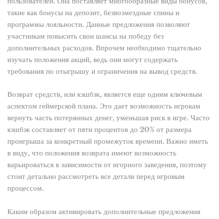
пользователей. Она поставляет многообразные виды бонусов,
такие как бонусы на депозит, безвозмездные спины и
программы лояльности. Данные предложения позволяют
участникам повысить свои шансы на победу без
дополнительных расходов. Впрочем необходимо тщательно
изучать положения акций, ведь они могут содержать
требования по отыгрышу и ограничения на вывод средств.
Возврат средств, или кэшбэк, является еще одним ключевым
аспектом геймерской плана. Это дает возможность игрокам
вернуть часть потерянных денег, уменьшая риск в игре. Часто
кэшбэк составляет от пяти процентов до 20% от размера
проигрыша за конкретный промежуток времени. Важно иметь
в виду, что положения возврата имеют возможность
варьироваться в зависимости от игорного заведения, поэтому
стоит детально рассмотреть все детали перед игровым
процессом.
Каким образом активировать дополнительные предложения