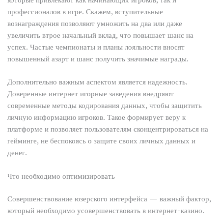
профессионалов в игре. Скажем, вступительные
вознаграждения позволяют умножить на два или даже
увеличить втрое начальный вклад, что повышает шанс на
успех. Частые чемпионаты и планы лояльности вносят
повышенный азарт и шанс получить значимые награды.
Дополнительно важным аспектом является надежность.
Доверенные интернет игорные заведения внедряют
современные методы кодирования данных, чтобы защитить
личную информацию игроков. Такое формирует веру к
платформе и позволяет пользователям сконцентрироваться на
гейминге, не беспокоясь о защите своих личных данных и
денег.
Что необходимо оптимизировать
Совершенствование юзерского интерфейса — важный фактор,
который необходимо усовершенствовать в интернет-казино.