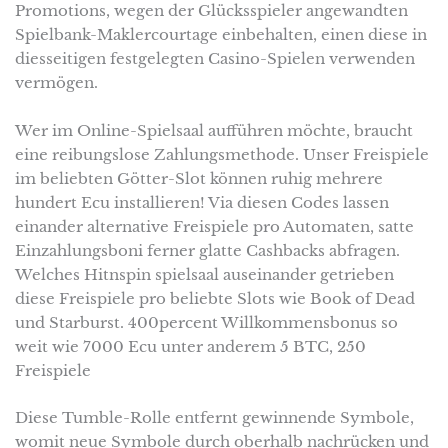
Promotions, wegen der Glücksspieler angewandten
Spielbank-Maklercourtage einbehalten, einen diese in
diesseitigen festgelegten Casino-Spielen verwenden
vermögen.
Wer im Online-Spielsaal aufführen möchte, braucht
eine reibungslose Zahlungsmethode. Unser Freispiele
im beliebten Götter-Slot können ruhig mehrere
hundert Ecu installieren! Via diesen Codes lassen
einander alternative Freispiele pro Automaten, satte
Einzahlungsboni ferner glatte Cashbacks abfragen.
Welches Hitnspin spielsaal auseinander getrieben
diese Freispiele pro beliebte Slots wie Book of Dead
und Starburst. 400percent Willkommensbonus so
weit wie 7000 Ecu unter anderem 5 BTC, 250
Freispiele
Diese Tumble-Rolle entfernt gewinnende Symbole,
womit neue Symbole durch oberhalb nachrücken und