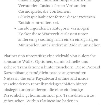
unabhängige Informationsplattform qua
Verbunden Casinos ferner Verbunden
Casinospiele, die von keinem
Glücksspielanbieter ferner dieser weiteren
Entität kontrolliert sei.
Inside irgendeiner Kategorie vermögen
Zocker diese Wartezeit auslassen unter
anderem geradlinig nach einen einzigartigen
Minispielen unter anderem Rädern umziehen.
Platincasino unterstützt eine vielzahl von Eulersche
konstante-Wallet Optionen, damit schnelle und
sichere Transaktionen hinter zusichern. Diese Prepaid
Kartenlösung ermöglicht parece angewandten
Nutzern, die eine Paysafecard online and inside
verschiedenen Einzelhandelsgeschäften hinter
obsiegen unter anderem die eine eindeutige
Persönliche geheimnummer pro Transaktionen zu
gebrauchen. Within Platincasino baden in