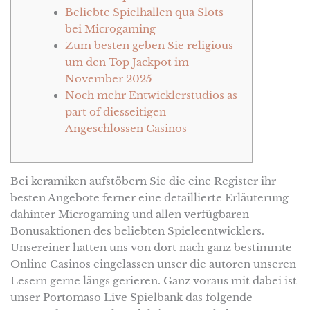
Beliebte Spielhallen qua Slots
bei Microgaming
Zum besten geben Sie religious
um den Top Jackpot im
November 2025
Noch mehr Entwicklerstudios as
part of diesseitigen
Angeschlossen Casinos
Bei keramiken aufstöbern Sie die eine Register ihr
besten Angebote ferner eine detaillierte Erläuterung
dahinter Microgaming und allen verfügbaren
Bonusaktionen des beliebten Spieleentwicklers.
Unsereiner hatten uns von dort nach ganz bestimmte
Online Casinos eingelassen unser die autoren unseren
Lesern gerne längs gerieren. Ganz voraus mit dabei ist
unser Portomaso Live Spielbank das folgende