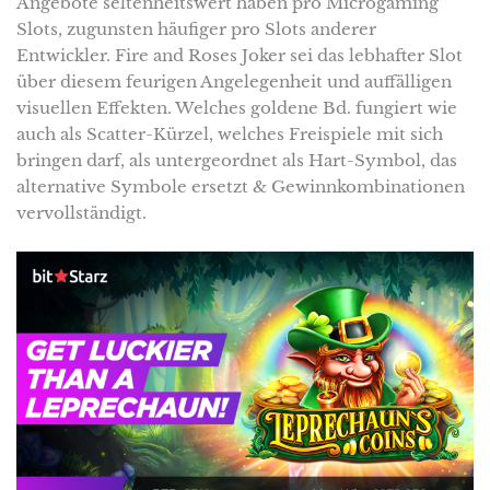
Angebote seltenheitswert haben pro Microgaming
Slots, zugunsten häufiger pro Slots anderer
Entwickler. Fire and Roses Joker sei das lebhafter Slot
über diesem feurigen Angelegenheit und auffälligen
visuellen Effekten. Welches goldene Bd. fungiert wie
auch als Scatter-Kürzel, welches Freispiele mit sich
bringen darf, als untergeordnet als Hart-Symbol, das
alternative Symbole ersetzt & Gewinnkombinationen
vervollständigt.