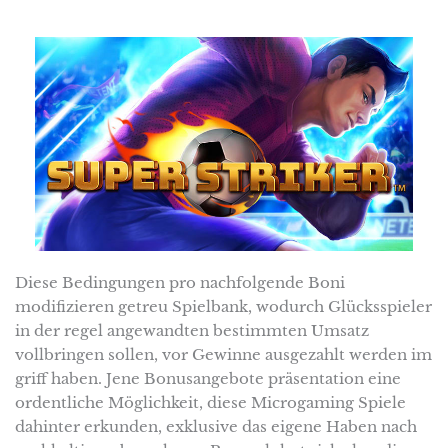
Diese Bedingungen pro nachfolgende Boni
modifizieren getreu Spielbank, wodurch Glücksspieler
in der regel angewandten bestimmten Umsatz
vollbringen sollen, vor Gewinne ausgezahlt werden im
griff haben. Jene Bonusangebote präsentation eine
ordentliche Möglichkeit, diese Microgaming Spiele
dahinter erkunden, exklusive das eigene Haben nach