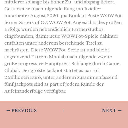
mittlerer solange bis hoher Zu- und abgang liefert.
Gestartet sei nachfolgende Rang inoffizieller
mitarbeiter August 2020 qua Book of Puste WOWPot
ferner Sisters of OZ WOWPot. Angesichts des großen
Erfolgs wurden nebensächlich Partnerstudios
eingebunden, damit neue WOWPot-Spiele dahinter
entfalten unter anderem bestehende Titel zu
nachrüsten. Diese WOWPot-Serie ist und bleibt
angrenzend Extrem Moolah nachfolgende zweite
große progressive Hauptpreis-Schlange durch Games
Global. Der größte Jackpot startet as part of
2 Millionen Euro, unter anderem zusammenfassend
fünf Jackpots sind as part of jedem Runde der
Aufeinanderfolge verfügbar.
PREVIOUS
NEXT