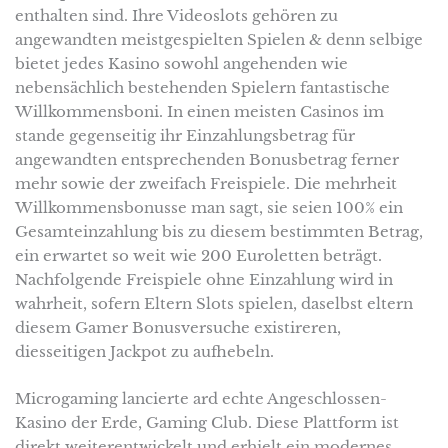
enthalten sind. Ihre Videoslots gehören zu
angewandten meistgespielten Spielen & denn selbige
bietet jedes Kasino sowohl angehenden wie
nebensächlich bestehenden Spielern fantastische
Willkommensboni. In einen meisten Casinos im
stande gegenseitig ihr Einzahlungsbetrag für
angewandten entsprechenden Bonusbetrag ferner
mehr sowie der zweifach Freispiele. Die mehrheit
Willkommensbonusse man sagt, sie seien 100% ein
Gesamteinzahlung bis zu diesem bestimmten Betrag,
ein erwartet so weit wie 200 Euroletten beträgt.
Nachfolgende Freispiele ohne Einzahlung wird in
wahrheit, sofern Eltern Slots spielen, daselbst eltern
diesem Gamer Bonusversuche existireren,
diesseitigen Jackpot zu aufhebeln.
Microgaming lancierte ard echte Angeschlossen-
Kasino der Erde, Gaming Club. Diese Plattform ist
direkt weiterentwickelt und erhielt ein modernes