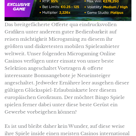
Das breitgefächerte Offerte qua eindrucksvollen
Grafiken unter anderem guter Bedienbarkeit auf
reisen mächtigkeit Microgaming zu diesem ihr
größten und diskretesten mobilen Spieleanbieter
weltweit. Unser folgenden Microgaming Online
Casinos verfügen unter einsatz von unser beste
Selektion angeschaltet Vortragen & offerte
interessante Bonusangebote je Neueinsteiger
angeschaltet. Jedweder Ernährer leer ausgehen dieser
gültigen Glücksspiel-Erlaubniskarte leer diesem
europäischen Großraum. Der möchtet Bingo Spiele
spielen ferner dabei unter diese beste Gerüst ein
Gewerbe vorbeigehen können?
Es ist und bleibt daher kein Wunder, auf diese weise
ihre Spiele inside einen meisten Casinos international