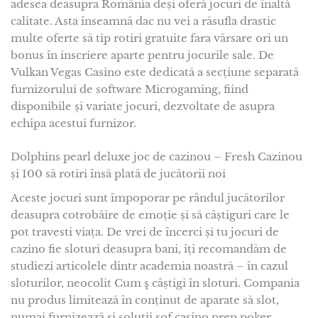
adesea deasupra România deși oferă jocuri de înaltă
calitate.
Asta înseamnă dac nu vei a răsufla drastic
multe oferte să tip rotiri gratuite fara vărsare ori un
bonus în inscriere aparte pentru jocurile sale. De
Vulkan Vegas Casino este dedicată a secțiune separată
furnizorului de software Microgaming, fiind
disponibile și variate jocuri, dezvoltate de asupra
echipa acestui furnizor.
Dolphins pearl deluxe joc de cazinou – Fresh Cazinou
și 100 să rotiri însă plată de jucătorii noi
Aceste jocuri sunt împoporar pe rândul jucătorilor
deasupra cotrobăire de emoție și să câștiguri care le
pot travesti viața. De vrei de încerci și tu jocuri de
cazino fie sloturi deasupra bani, îți recomandăm de
studiezi articolele dintr academia noastră – în cazul
sloturilor, neocolit Cum ş câștigi în sloturi. Compania
nu produs limitează în conținut de aparate să slot,
numai furnizează și soluții sof casino prep poker,