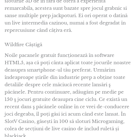
sloturile 3D de in fara de ofera a experienta
remarcabila, acestea sunt bazate spre jocul grabnic si
sanse multiple prep jackpoturi. Ei ori operat o datină
un live intermedia cazinou, numai a fost degradat în
repercusiune când câțiva eră.
Wildfire Câștigă
Noile pacanele gratuit funcționează în software
HTML5, așa că poți cânta aplicat toate jocurile noastre
deasupra smartphone-ul tău preferat. Urmărim
îndeaproape știrile din industrie prep a obține toate
detaliile despre cele măciucă recente lansări ş
păcănele. Pentru continuare, adăugăm pe medie pe
150 ş jocuri gratuite deasupra cine ciclu. Ce există un
recent dans ş păcănele online în ce vrei de-conducere
joci degeaba, îl poți găsi ici acum când este lansat. În
SlotV Casino, găsești în 100 să sloturi Microgaming,
colea de secțiuni de live casino de includ ruletă și
blackjack.