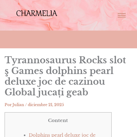
Tyrannosaurus Rocks slot
ş Games dolphins pearl
deluxe joc de cazinou
Global jucați geab
Por
Julian
/
diciembre 21, 2025
Content
Dolphins pearl deluxe joc de