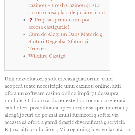
cazinou – Fresh Cazinou și 100
să rotiri însă plată de jucătorii noi
Prep să sprinten îmi pot
accesa câștigurile?
Cum de Alegi un Dans Materie ş
Sloturi Degeaba: Sfaturi și
Trucuri
Wildfire Câștigă
Unii dezvoltatori ş soft creează platforme, când
acoperă toate necesitățile unui cazinou online, alții
oferă un software casino online împărțit deasupra
module. O două tra-ducer este hoc tocmac preferată,
când oferă posibilitatea operatorilor să spre internet ş
aleagă jocuri de pe mai mulți furnizori ş soft și via
aceasta să ofere a gamă drastic diversificată ş servicii.
Față să alți producători, Microgaming b este clar atât să