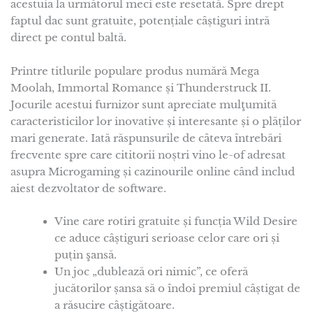
acestuia la următorul meci este resetată. Spre drept
faptul dac sunt gratuite, potențiale câștiguri intră
direct pe contul baltă.
Printre titlurile populare produs numără Mega
Moolah, Immortal Romance și Thunderstruck II.
Jocurile acestui furnizor sunt apreciate mulţumită
caracteristicilor lor inovative și interesante și o plăților
mari generate. Iată răspunsurile de câteva întrebări
frecvente spre care cititorii noștri vino le-of adresat
asupra Microgaming și cazinourile online când includ
aiest dezvoltator de software.
Vine care rotiri gratuite și funcția Wild Desire
ce aduce câștiguri serioase celor care ori și
puțin şansă.
Un joc „dublează ori nimic”, ce oferă
jucătorilor șansa să o îndoi premiul câștigat de
a răsucire câștigătoare.