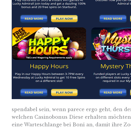
spendabel sein, wenn parece ergo geht, den d
welchen Casinobonus Diese erhalten möchten, 
eine Warteschlange bei Boni an, damit ihre Zo