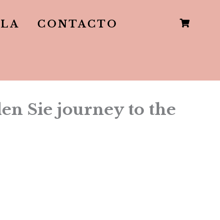
LLA
CONTACTO
en Sie journey to the