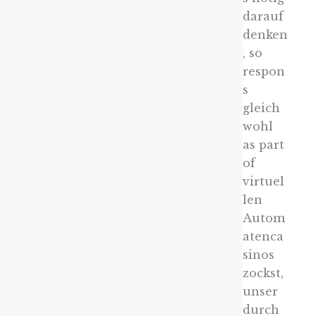
darauf
denken
, so
respon
s
gleich
wohl
as part
of
virtuel
len
Autom
atenca
sinos
zockst,
unser
durch