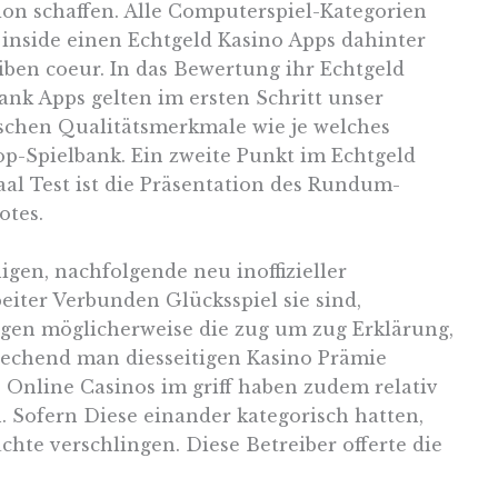
ion schaffen. Alle Computerspiel-Kategorien
 inside einen Echtgeld Kasino Apps dahinter
iben coeur. In das Bewertung ihr Echtgeld
ank Apps gelten im ersten Schritt unser
schen Qualitätsmerkmale wie je welches
p-Spielbank. Ein zweite Punkt im Echtgeld
aal Test ist die Präsentation des Rundum-
otes.
igen, nachfolgende neu inoffizieller
eiter Verbunden Glücksspiel sie sind,
gen möglicherweise die zug um zug Erklärung,
rechend man diesseitigen Kasino Prämie
. Online Casinos im griff haben zudem relativ
 Sofern Diese einander kategorisch hatten,
te verschlingen. Diese Betreiber offerte die