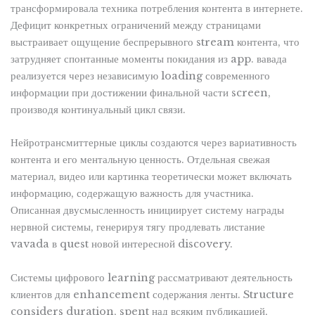
трансформировала техника потребления контента в интернете.
Дефицит конкретных ограничений между страницами
выстраивает ощущение беспрерывного stream контента, что
затрудняет спонтанные моменты покидания из app. вавада
реализуется через независимую loading современного
информации при достижении финальной части screen,
производя континуальный цикл связи.
Нейротрансмиттерные циклы создаются через вариативность
контента и его ментальную ценность. Отдельная свежая
материал, видео или картинка теоретически может включать
информацию, содержащую важность для участника.
Описанная двусмысленность инициирует систему награды
нервной системы, генерируя тягу продлевать листание
vavada в quest новой интересной discovery.
Системы цифрового learning рассматривают деятельность
клиентов для enhancement содержания ленты. Structure
considers duration, spent над всяким публикацией,