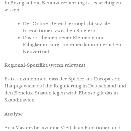
In Bezug auf die Benutzererfahrung ist es wichtig zu
wissen:
Der Online-Bereich ermöglicht soziale
Interaktionen zwischen Spielern
Das Erscheinen neuer Elemente und
Fähigkeiten sorgt für einen kontinuierlichen
Neuvertrieb
Regional-Spezifika (wenn relevant)
Es ist anzunehmen, dass der Spieler aus Europa sein
Hauptgewicht auf die Regulierung in Deutschland und
den Benelux-Staaten legen wird. Ebenso gilt das in
Skandinavien.
Analyse
Avia Masters besitzt eine Vielfalt an Funktionen und