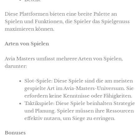
Diese Plattformen bieten eine breite Palette an
Spielen und Funktionen, die Spieler das Spielgenuss
maximieren können.
Arten von Spielen
Avia Masters umfasst mehrere Arten von Spielen,
darunter:
Slot-Spiele: Diese Spiele sind die am meisten
gespielte Art im Avia-Masters-Universum. Sie
erfordern keine Kenntnisse oder Fähigkeiten.
Taktikspiele: Diese Spiele beinhalten Strategie
und Planung. Spieler müssen ihre Ressourcen
effektiv nutzen, um Siege zu erringen.
Bonuses