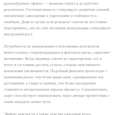
разнообразных сферах — включая спорта и до рабочих
результатов. Состязательность стимулирует развитию умений,
увеличению самооценки и укреплению устойчивости к
ошибкам. Даже в случае если результат совсем не постоянно
благоприятен, сам по себе механизм конкуренции стимулирует
внутренний рост.
Потребность по направлению к исполнению результатов
комета казино, сопровождающееся фактором риска, укрепляет
мотивацию. Когда индивид совсем не гарантирован, что в
итоге в состоянии достичь успеха, степень чувственного
вовлечения увеличивается. Подобный феномен происходит с
понимания риска: тем более выше шанс одновременно как
достижения, а также и ошибки, тем более насыщеннее
становится эмоциональная окраска процесса. Следовательно,
азарт способствует перешагивать через личные препятствия а
также находить новые пути.
Эффект неясности а также чувство ожидания итога