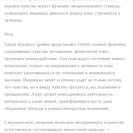
игровое чувство играет функцию эмоционального стимула,
толкающего индивида двигаться вперед плюс стремиться к
лучшему.
Итог
Среда игрового драйва представляет собой сложное феномен,
соединяющее чувства, мотивацию, физиологию плюс
групповое взаимодействие. Она порождает состояние живого
вовлечения, толкает по направлению к активности плюс
помогает адаптироваться по отношению к меняющимся
вызовам. Индивиды ценят особенно азарт не только потому
что чувства, но и ввиду чувство прогресса, исследования и
превышения. Азарт делает повседневную деятельность
интересной а также живой, трансформируя пусть даже
обыденные эпизоды в рамках интересные испытания.
Следовательно, волнение возможно воспринимать в качестве
естественную составляющую личностной природы —