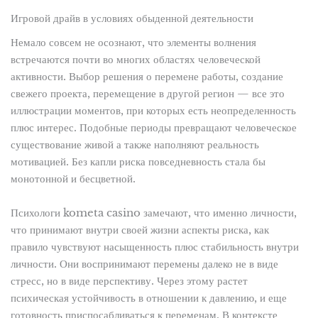
Игровой драйв в условиях обыденной деятельности
Немало совсем не осознают, что элементы волнения
встречаются почти во многих областях человеческой
активности. Выбор решения о перемене работы, создание
свежего проекта, перемещение в другой регион — все это
иллюстрации моментов, при которых есть неопределенность
плюс интерес. Подобные периоды превращают человеческое
существование живой а также наполняют реальность
мотивацией. Без капли риска повседневность стала бы
монотонной и бесцветной.
Психологи kometa casino замечают, что именно личности,
что принимают внутри своей жизни аспекты риска, как
правило чувствуют насыщенность плюс стабильность внутри
личности. Они воспринимают перемены далеко не в виде
стресс, но в виде перспективу. Через этому растет
психическая устойчивость в отношении к давлению, и еще
готовность приспосабливаться к переменам. В контексте