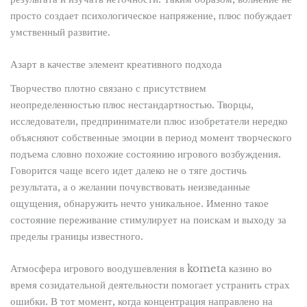
просто создает психологическое напряжение, плюс побуждает
умственный развитие.
Азарт в качестве элемент креативного подхода
Творчество плотно связано с присутствием
неопределенностью плюс нестандартностью. Творцы,
исследователи, предприниматели плюс изобретатели нередко
объясняют собственные эмоции в период момент творческого
подъема словно похожие состоянию игрового возбуждения.
Говорится чаще всего идет далеко не о тяге достичь
результата, а о желании почувствовать неизведанные
ощущения, обнаружить нечто уникальное. Именно такое
состояние переживание стимулирует на поискам и выходу за
пределы границы известного.
Атмосфера игрового воодушевления в kometa казино во
время созидательной деятельности помогает устранить страх
ошибки. В тот момент, когда концентрация направлено на