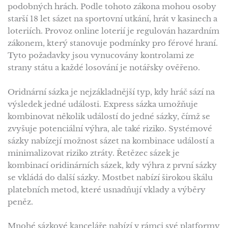
podobných hrách. Podle tohoto zákona mohou osoby
starší 18 let sázet na sportovní utkání, hrát v kasinech a
loteriích. Provoz online loterií je regulován hazardním
zákonem, který stanovuje podmínky pro férové hraní.
Tyto požadavky jsou vynucovány kontrolami ze
strany státu a každé losování je notářsky ověřeno.
Oridnární sázka je nejzákladnější typ, kdy hráč sází na
výsledek jedné události. Express sázka umožňuje
kombinovat několik událostí do jedné sázky, čímž se
zvyšuje potenciální výhra, ale také riziko. Systémové
sázky nabízejí možnost sázet na kombinace událostí a
minimalizovat riziko ztráty. Řetězec sázek je
kombinací oridinárních sázek, kdy výhra z první sázky
se vkládá do další sázky. Mostbet nabízí širokou škálu
platebních metod, které usnadňují vklady a výběry
peněz.
Mnohé sázkové kanceláře nabízí v rámci své platformy