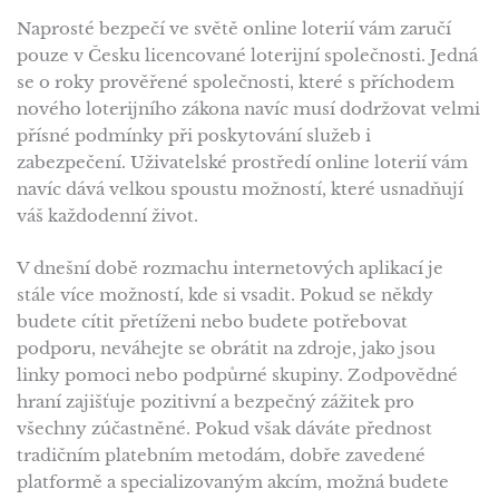
Naprosté bezpečí ve světě online loterií vám zaručí
pouze v Česku licencované loterijní společnosti. Jedná
se o roky prověřené společnosti, které s příchodem
nového loterijního zákona navíc musí dodržovat velmi
přísné podmínky při poskytování služeb i
zabezpečení. Uživatelské prostředí online loterií vám
navíc dává velkou spoustu možností, které usnadňují
váš každodenní život.
V dnešní době rozmachu internetových aplikací je
stále více možností, kde si vsadit. Pokud se někdy
budete cítit přetíženi nebo budete potřebovat
podporu, neváhejte se obrátit na zdroje, jako jsou
linky pomoci nebo podpůrné skupiny. Zodpovědné
hraní zajišťuje pozitivní a bezpečný zážitek pro
všechny zúčastněné. Pokud však dáváte přednost
tradičním platebním metodám, dobře zavedené
platformě a specializovaným akcím, možná budete