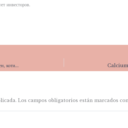
ует инвесторов.
Купить акции Роснефть ROSN : стоимость сегодня, прогноз цен, котировки на графике и динамика курса онлайн
licada.
Los campos obligatorios están marcados co