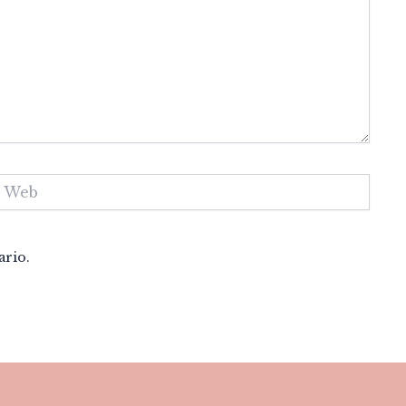
eb
ario.