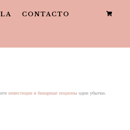
LLA
CONTACTO
чите
инвестиции в бинарные опционы
одни убытки.