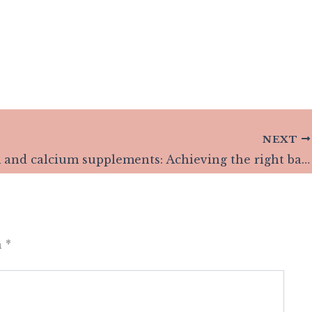
NEXT
Calcium and calcium supplements: Achieving the right balance
n
*