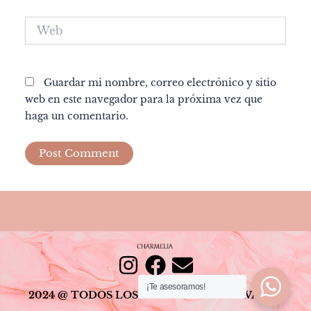
Web
Guardar mi nombre, correo electrónico y sitio
web en este navegador para la próxima vez que
haga un comentario.
I
F
E
¡Te asesoramos!
n
a
n
2024 @ TODOS LOS DERECHOS RESERVADOS