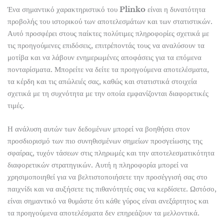
Ένα σημαντικό χαρακτηριστικό του
Plinko
είναι η δυνατότητα
προβολής του ιστορικού των αποτελεσμάτων και των στατιστικών.
Αυτό προσφέρει στους παίκτες πολύτιμες πληροφορίες σχετικά με
τις προηγούμενες επιδόσεις, επιτρέποντάς τους να αναλύσουν τα
μοτίβα και να λάβουν ενημερωμένες αποφάσεις για τα επόμενα
πονταρίσματα. Μπορείτε να δείτε τα προηγούμενα αποτελέσματα,
τα κέρδη και τις απώλειές σας, καθώς και στατιστικά στοιχεία
σχετικά με τη συχνότητα με την οποία εμφανίζονται διαφορετικές
τιμές.
Η ανάλυση αυτών των δεδομένων μπορεί να βοηθήσει στον
προσδιορισμό των πιο συνηθισμένων σημείων προσγείωσης της
σφαίρας, τυχόν τάσεων στις πληρωμές και την αποτελεσματικότητα
διαφορετικών στρατηγικών. Αυτή η πληροφορία μπορεί να
χρησιμοποιηθεί για να βελτιστοποιήσετε την προσέγγισή σας στο
παιχνίδι και να αυξήσετε τις πιθανότητές σας να κερδίσετε. Ωστόσο,
είναι σημαντικό να θυμάστε ότι κάθε γύρος είναι ανεξάρτητος και
τα προηγούμενα αποτελέσματα δεν επηρεάζουν τα μελλοντικά.