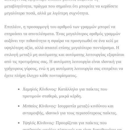
μεταβλητότητα, πράγμα που σημαίνει ότι μπορείτε να κερδίσετε
μεγαλύτερα ποσά, αλλά με λιγότερη συχνότητα.
Επιπλέον, η προσαρμογή του αριθμού των γραμμών μπορεί να
επηρεάσει τα αποτελέσματα. Ένας μεγαλύτερος αριθμός γραμμών
αυξάνει την πιθανότητα η σφαίρα να προσγειωθεί σε ένα κελί με
υψηλότερη αξία, αλλά απαιτεί επίσης μεγαλύτερο ποντάρισμα. Η
επιλογή μεταξύ μη αυτόματης και αυτόματης λειτουργίας εξαρτάται
από τις προτιμήσεις σας. Η αυτόματη λειτουργία είναι ιδανική για
γρήγορους γύρους, ενώ η μη αυτόματη λειτουργία σας επιτρέπει να
έχετε πλήρη έλεγχο κάθε πονταρίσματος.
Χαμηλός Κίνδυνος:
Κατάλληλο για παίκτες που
προτιμούν σταθερά, μικρά κέρδη.
Μεσαίος Κίνδυνος:
Ισορροπία μεταξύ κινδύνου και
ανταμοιβής, ιδανικό για τους περισσότερους παίκτες.
Υψηλός Κίνδυνος:
Προορίζεται για παίκτες που
αναζητούν μεγάλες πληρωμές και είναι διατεθειμένοι να