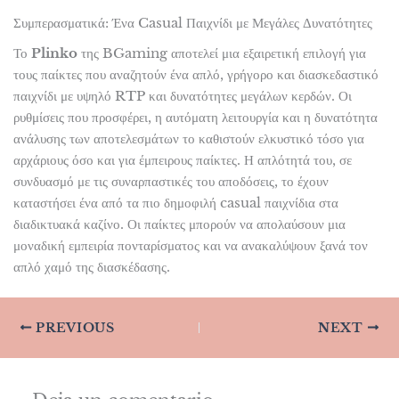
Συμπερασματικά: Ένα Casual Παιχνίδι με Μεγάλες Δυνατότητες
Το
Plinko
της BGaming αποτελεί μια εξαιρετική επιλογή για
τους παίκτες που αναζητούν ένα απλό, γρήγορο και διασκεδαστικό
παιχνίδι με υψηλό RTP και δυνατότητες μεγάλων κερδών. Οι
ρυθμίσεις που προσφέρει, η αυτόματη λειτουργία και η δυνατότητα
ανάλυσης των αποτελεσμάτων το καθιστούν ελκυστικό τόσο για
αρχάριους όσο και για έμπειρους παίκτες. Η απλότητά του, σε
συνδυασμό με τις συναρπαστικές του αποδόσεις, το έχουν
καταστήσει ένα από τα πιο δημοφιλή casual παιχνίδια στα
διαδικτυακά καζίνο. Οι παίκτες μπορούν να απολαύσουν μια
μοναδική εμπειρία πονταρίσματος και να ανακαλύψουν ξανά τον
απλό χαμό της διασκέδασης.
PREVIOUS
NEXT