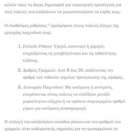
κελιών προς τις άκρες δημιουργεί μια στρατηγική προσέγγιση για
τους παίκτες που επιδιώκουν να μεγιστοποιήσουν τα κέρδη τους.
α
Οι διαθέσιμες ρυθμίσεις
προσφέρουν στους παίκτες έλεγχο της
εμπειρίας παιχνιδιού τους:
Επίπεδο Ρίσκου:
Υψηλό, κανονικό ή χαμηλό,
επηρεάζοντας τη μεταβλητότητα και τις πιθανότητες
κέρδους.
Αριθμός Γραμμών:
Από 8 έως 16, αυξάνοντας τον
αριθμό των πιθανών σημείων προσγείωσης της σφαίρας.
Λειτουργία Παιχνιδιού:
Μη αυτόματη ή αυτόματη,
επιτρέποντας στους παίκτες να επιλέξουν μεταξύ
χειροκίνητου ελέγχου ή να ορίσουν συγκεκριμένο αριθμό
γύρων για αυτόματη αναπαραγωγή.
Η επιλογή του κατάλληλου επιπέδου ρίσκου και του αριθμού των
γραμμών είναι καθοριστικής σημασίας για να προσαρμόσετε το