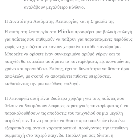
αναλάβουν μεγαλύτερο κίνδυνο.
Η Δυνατότητα Αυτόματης Λειτουργίας και η Σημασία της
Η αυτόματη λειτουργία στο
Plinko
προσφέρει μια βολική επιλογή
για παίκτες που επιθυμούν να παίξουν για παρατεταμένες περιόδους
χωρίς να χρειάζεται να κάνουν χειροκίνητα κάθε ποντάρισμα.
Μπορείτε να ορίσετε έναν συγκεκριμένο αριθμό γύρων και το
παιχνίδι θα εκτελέσει αυτόματα τα πονταρίσματα, εξοικονομώντας
χρόνο και προσπάθεια. Επίσης, έχει τη δυνατότητα να θέσετε όρια
απωλειών, με σκοπό να αποτρέψετε πιθανές υπερβάσεις,
καθιστώντας την μια υπεύθυνη επιλογή.
Η λειτουργία αυτή είναι ιδιαίτερα χρήσιμη για τους παίκτες που
θέλουν να δοκιμάσουν διάφορες στρατηγικές πονταρίσματος ή να
παρακολουθήσουν τις αποδόσεις του παιχνιδιού σε μια μεγάλη
σειρά γύρων. Το να μπορείτε να θέσετε όρια απωλειών είναι ένα
εξαιρετικά σημαντικό χαρακτηριστικό, προάγοντας την υπεύθυνη
συμμετοχή στο τυχερό παιχνίδι. Παράλληλα σας δίνεται η