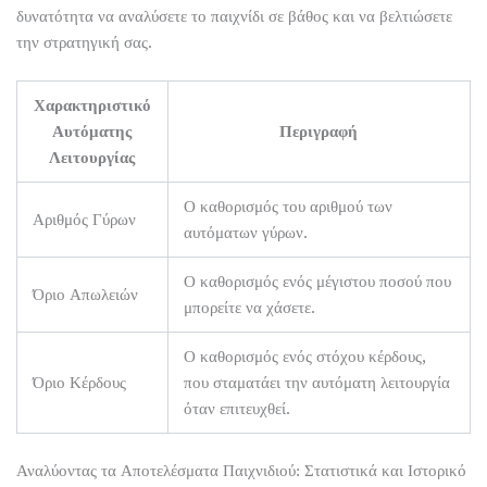
δυνατότητα να αναλύσετε το παιχνίδι σε βάθος και να βελτιώσετε
την στρατηγική σας.
Χαρακτηριστικό
Αυτόματης
Περιγραφή
Λειτουργίας
Ο καθορισμός του αριθμού των
Αριθμός Γύρων
αυτόματων γύρων.
Ο καθορισμός ενός μέγιστου ποσού που
Όριο Απωλειών
μπορείτε να χάσετε.
Ο καθορισμός ενός στόχου κέρδους,
Όριο Κέρδους
που σταματάει την αυτόματη λειτουργία
όταν επιτευχθεί.
Αναλύοντας τα Αποτελέσματα Παιχνιδιού: Στατιστικά και Ιστορικό