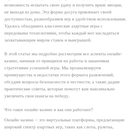
возможность испытать свою удачу и получить яркие эмоции,
не выходя из дома. Эта форма досуга привлекает своей
доступностью, разнообразием игр и удобством использования.
Удалось объединить классические азартные игры с
передовыми технологиями, чтобы каждый мог насладиться
захватывающим миром ставок и выигрышей.
В этой статье мы подробно рассмотрим все аспекты онлайн-
казино, начиная от принципов их работы и заканчивая
стратегиями успешной игры. Мы проанализируем
преимущества и недостатки этого формата развлечений,
обсудим вопросы безопасности и честности, а также дадим
практические советы, которые помогут вам максимально
увеличить свои шансы на победу.
Что такое онлайн-казино и как они работают?
Онлайн-казино – это виртуальные платформы, предлагающие
широкий спектр азартных игр, таких как слоты, рулетка,