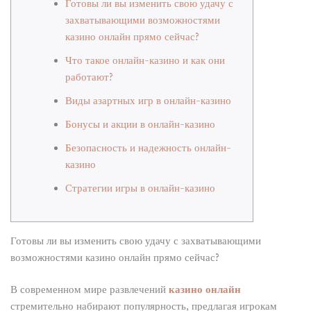
Готовы ли вы изменить свою удачу с
захватывающими возможностями
казино онлайн прямо сейчас?
Что такое онлайн-казино и как они
работают?
Виды азартных игр в онлайн-казино
Бонусы и акции в онлайн-казино
Безопасность и надежность онлайн-
казино
Стратегии игры в онлайн-казино
Готовы ли вы изменить свою удачу с захватывающими
возможностями казино онлайн прямо сейчас?
В современном мире развлечений
казино онлайн
стремительно набирают популярность, предлагая игрокам