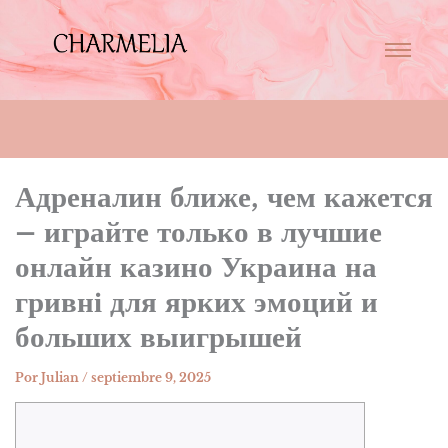
Адреналин ближе, чем кажется
– играйте только в лучшие
онлайн казино Украина на
гривні для ярких эмоций и
больших выигрышей
Por
Julian
/
septiembre 9, 2025