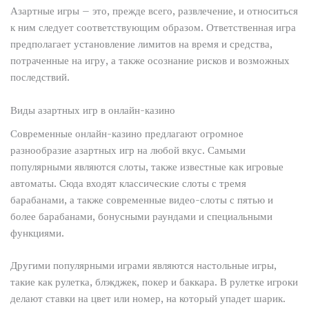
Азартные игры – это, прежде всего, развлечение, и относиться
к ним следует соответствующим образом. Ответственная игра
предполагает установление лимитов на время и средства,
потраченные на игру, а также осознание рисков и возможных
последствий.
Виды азартных игр в онлайн-казино
Современные онлайн-казино предлагают огромное
разнообразие азартных игр на любой вкус. Самыми
популярными являются слоты, также известные как игровые
автоматы. Сюда входят классические слоты с тремя
барабанами, а также современные видео-слоты с пятью и
более барабанами, бонусными раундами и специальными
функциями.
Другими популярными играми являются настольные игры,
такие как рулетка, блэкджек, покер и баккара. В рулетке игроки
делают ставки на цвет или номер, на который упадет шарик.