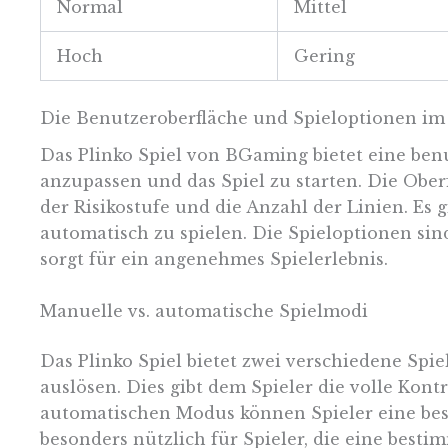
Normal
Mittel
Hoch
Gering
Die Benutzeroberfläche und Spieloptionen im
Das Plinko Spiel von BGaming bietet eine benu
anzupassen und das Spiel zu starten. Die Ober
der Risikostufe und die Anzahl der Linien. Es
automatisch zu spielen. Die Spieloptionen sin
sorgt für ein angenehmes Spielerlebnis.
Manuelle vs. automatische Spielmodi
Das Plinko Spiel bietet zwei verschiedene Sp
auslösen. Dies gibt dem Spieler die volle Kont
automatischen Modus können Spieler eine best
besonders nützlich für Spieler, die eine bes