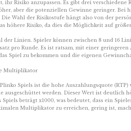
t, ihr Risiko anzupassen. Es gibt drei verschiedene 
her, aber die potenziellen Gewinne geringer. Bei h
 Die Wahl der Risikostufe hängt also von der persö
das höhere Risiko, da dies die Möglichkeit auf größe
ahl der Linien. Spieler können zwischen 8 und 16 L
tz pro Runde. Es ist ratsam, mit einer geringeren
 das Spiel zu bekommen und die eigenen Gewinnch
 Multiplikator
 Plinko Spiels ist die hohe Auszahlungsquote (RTP)
ne ausgeschüttet werden. Dieser Wert ist deutlich 
Spiels beträgt x1000, was bedeutet, dass ein Spiel
alen Multiplikator zu erreichen, gering ist, macht