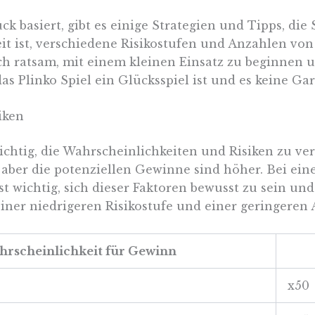
ck basiert, gibt es einige Strategien und Tipps, di
t ist, verschiedene Risikostufen und Anzahlen von
uch ratsam, mit einem kleinen Einsatz zu beginnen
s Plinko Spiel ein Glücksspiel ist und es keine Ga
iken
 wichtig, die Wahrscheinlichkeiten und Risiken zu ve
, aber die potenziellen Gewinne sind höher. Bei ei
 ist wichtig, sich dieser Faktoren bewusst zu sein u
 einer niedrigeren Risikostufe und einer geringeren
rscheinlichkeit für Gewinn
x50