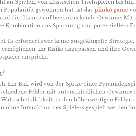
ahl an Spielen, von klassischen Tischspielen bis hi
an Popularität gewonnen hat, ist das
plinko game
vo
t und die Chance auf beeindruckende Gewinne. Mi
tive Kombination aus Spannung und potenziellem Er
el. Es erfordert zwar keine ausgeklügelte Strategie,
n ermöglichen, ihr Risiko anzupassen und ihre Gewin
spieler anspricht.
g?
ch. Ein Ball wird von der Spitze einer Pyramidenspit
rschiedene Felder mit unterschiedlichen Gewinnwert
 Wahrscheinlichkeit, in den höherwertigen Feldern z
 ohne Interaktion des Spielers gespielt werden k