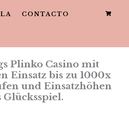
LLA
CONTACTO
s Plinko Casino mit
n Einsatz bis zu 1000x
tufen und Einsatzhöhen
 Glücksspiel.