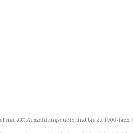
l mit 99% Auszahlungsquote und bis zu 1000-fach G