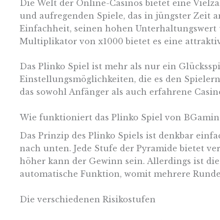
Die Welt der Online-Casinos bietet eine Vielz
und aufregenden Spiele, das in jüngster Zeit 
Einfachheit, seinen hohen Unterhaltungswer
Multiplikator von x1000 bietet es eine attrak
Das Plinko Spiel ist mehr als nur ein Glücksspi
Einstellungsmöglichkeiten, die es den Spieler
das sowohl Anfänger als auch erfahrene Casino
Wie funktioniert das Plinko Spiel von BGamin
Das Prinzip des Plinko Spiels ist denkbar einfa
nach unten. Jede Stufe der Pyramide bietet ve
höher kann der Gewinn sein. Allerdings ist die
automatische Funktion, womit mehrere Runden
Die verschiedenen Risikostufen