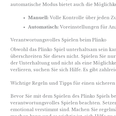
automatische Modus bietet auch die Möglichkei
Manuell:
Volle Kontrolle über jeden Z
Automatisch:
Voreinstellungen für Anz
Verantwortungsvolles Spielen beim Plinko
Obwohl das Plinko Spiel unterhaltsam sein kann
überschreiten Sie dieses nicht. Spielen Sie nur
der Unterhaltung und nicht als eine Möglichke
verlieren, suchen Sie sich Hilfe. Es gibt zahlr
Wichtige Regeln und Tipps für einen sicheren
Bevor Sie mit dem Spielen des Plinko Spiels b
verantwortungsvolles Spielen beachten. Setzen
emotional verstimmt sind. Machen Sie regelmäß