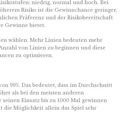
Risikostufen: niedrig, normal und hoch. Bei
öherem Risiko ist die Gewinnchance geringer,
nlichen Präferenz und der Risikobereitschaft
re Gewinne bietet.
inien wählen. Mehr Linien bedeuten mehr
 Anzahl von Linien zu beginnen und diese
ancen zu optimieren.
 von 99%. Das bedeutet, dass im Durchschnitt
höher als bei den meisten anderen
er seinen Einsatz bis zu 1000 Mal gewinnen
 die Möglichkeit allein das Spiel sehr